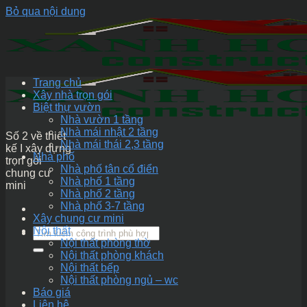
Bỏ qua nội dung
Trang chủ
Xây nhà trọn gói
Biệt thự vườn
Nhà vườn 1 tầng
Nhà mái nhật 2 tầng
Số 2 về thiết
Nhà mái thái 2,3 tầng
kế I xây dựng
Nhà phố
trọn gói
Nhà phố tân cổ điển
chung cư
Nhà phố 1 tầng
mini
Nhà phố 2 tầng
Nhà phố 3-7 tầng
Xây chung cư mini
Nội thất
Nội thất phòng thờ
Nội thất phòng khách
Nội thất bếp
Nội thất phòng ngủ – wc
Báo giá
Liên hệ