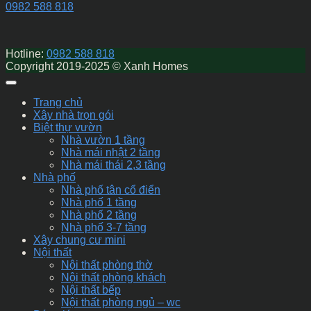
0982 588 818
Hotline:
0982 588 818
Copyright 2019-2025 © Xanh Homes
Trang chủ
Xây nhà trọn gói
Biệt thự vườn
Nhà vườn 1 tầng
Nhà mái nhật 2 tầng
Nhà mái thái 2,3 tầng
Nhà phố
Nhà phố tân cổ điển
Nhà phố 1 tầng
Nhà phố 2 tầng
Nhà phố 3-7 tầng
Xây chung cư mini
Nội thất
Nội thất phòng thờ
Nội thất phòng khách
Nội thất bếp
Nội thất phòng ngủ – wc