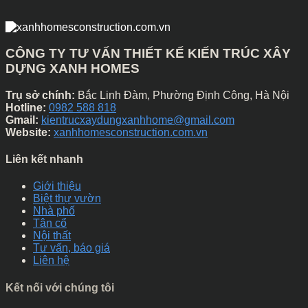
CÔNG TY TƯ VẤN THIẾT KẾ KIẾN TRÚC XÂY
DỰNG XANH HOMES
Trụ sở chính:
Bắc Linh Đàm, Phường Định Công, Hà Nội
Hotline:
0982 588 818
Gmail:
kientrucxaydungxanhhome@gmail.com
Website:
xanhhomesconstruction.com.vn
Liên kết nhanh
Giới thiệu
Biệt thự vườn
Nhà phố
Tân cổ
Nội thất
Tư vấn, báo giá
Liên hệ
Kết nối với chúng tôi