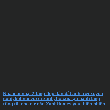
Nhà mái nhật 2 tầng đẹp dẫn dắt ánh trời xuyên
suốt, kết nối vườn xanh, bố cục tạo hành lang
rộng rãi cho cư dân XanhHomes yêu thiên nhiên