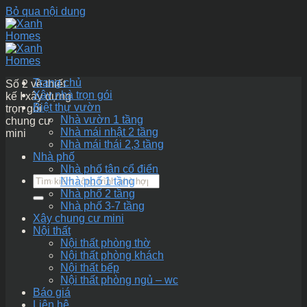
Bỏ qua nội dung
Trang chủ
Số 2 về thiết
Xây nhà trọn gói
kế I xây dựng
Biệt thự vườn
trọn gói
Nhà vườn 1 tầng
chung cư
Nhà mái nhật 2 tầng
mini
Nhà mái thái 2,3 tầng
Nhà phố
Nhà phố tân cổ điển
Nhà phố 1 tầng
Nhà phố 2 tầng
Nhà phố 3-7 tầng
Xây chung cư mini
Nội thất
Nội thất phòng thờ
Nội thất phòng khách
Nội thất bếp
Nội thất phòng ngủ – wc
Báo giá
Liên hệ