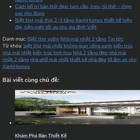
Cách bố trí bàn thờ đẹp: tam cấp, treo, tủ thờ – chọn
sao cho đúng
Biệt thự mái thái 2-3 tầng XanhHomes thiết kế hiện
đại, tiện nghi tối ưu cho gia đình Việt
Danh mục:
Biệt thự vườn
Nhà mái nhật 2 tầng
Tin tức
Từ khóa:
biệt thự mái nhật
không gian sống xanh
kiến trúc
nhà mái nhật
kiến trúc tinh hoa
Nhà 2 tầng đẹp
nhà mái
nhật 2 tầng
nhà phố mái nhật
thiết kế nhà đẹp
tổ ấm an yên
XanhHomes
Bài viết cùng chủ đề:
Khám Phá Bản Thiết Kế