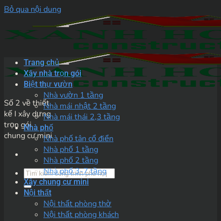
Bỏ qua nội dung
Trang chủ
Xây nhà trọn gói
Biệt thự vườn
Nhà vườn 1 tầng
Số 2 về thiết
Nhà mái nhật 2 tầng
kế I xây dựng
Nhà mái thái 2,3 tầng
trọn gói
Nhà phố
chung cư mini
Nhà phố tân cổ điển
Nhà phố 1 tầng
Nhà phố 2 tầng
Nhà phố 3-7 tầng
Xây chung cư mini
Nội thất
Nội thất phòng thờ
Nội thất phòng khách