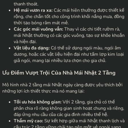
thanh thoát.
Hệ mái vươn ra xa:
Các mái hiên thường được thiết kế
rộng, che chắn tốt cho công trình khỏi nắng mưa, đồng
thời tạo bóng râm mát mẻ.
Các góc mái vuông vắn:
Thay vì các chi tiết rườm rà,
mái Nhật thường có các góc vuông, tạo sự khỏe khoắn
và hiện đại.
Vật liệu đa dạng:
Có thể sử dụng ngói màu, ngói âm
dương, hoặc các vật liệu hiện đại như tấm lợp kim loại
giả ngói, mang lại nhiều lựa chọn cho gia chủ.
Ưu Điểm Vượt Trội Của Nhà Mái Nhật 2 Tầng
Mô hình nhà 2 tầng mái Nhật ngày càng được yêu thích bởi
những lợi ích thiết thực mà nó mang lại:
Tối ưu hóa không gian:
Với 2 tầng, gia chủ có thể
phân chia rõ ràng không gian sinh hoạt chung và riêng,
đáp ứng nhu cầu của các gia đình nhiều thế hệ.
Thẩm mỹ cao:
Sự kết hợp giữa mái Nhật thanh lịch và
cấu trúc 2 tầng vững chãi tạo nên một vẻ ngoài sang