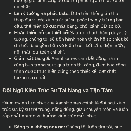
hướng gió, ánh sáng để đưa ra phương án thiết kế tối
ưu nhất.
Lên ý tưởng và phác thảo:
Dựa trên thông tin thu
thập được, các kiến trúc sư sẽ phác thảo ý tưởng ban
đầu, thể hiện bố cục mặt bằng, phối cảnh 3D sơ bộ.
Hoàn thiện hồ sơ thiết kế:
Sau khi khách hàng duyệt ý
tưởng, chúng tôi sẽ tiến hành hoàn thiện hồ sơ thiết kế
chi tiết, bao gồm bản vẽ kiến trúc, kết cấu, điện nước,
nội thất, dự toán chi phí.
Giám sát tác giả:
XanhHomes cam kết đồng hành
cùng bạn trong suốt quá trình thi công, đảm bảo công
trình được thực hiện đúng theo thiết kế, đạt chất
lượng cao nhất.
Đội Ngũ Kiến Trúc Sư Tài Năng và Tận Tâm
Điểm mạnh lớn nhất của XanhHomes chính là đội ngũ kiến
trúc sư, kỹ sư trẻ trung, năng động, giàu chuyên môn và luôn
cập nhật những xu hướng kiến trúc mới nhất.
Sáng tạo không ngừng:
Chúng tôi luôn tìm tòi, học