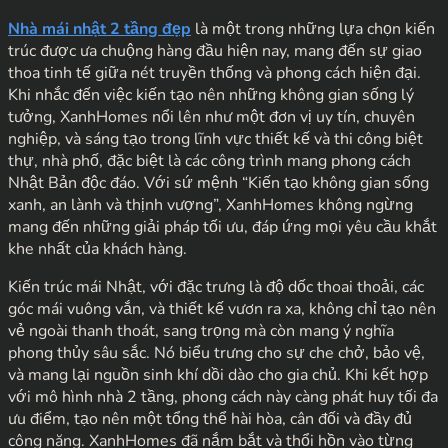
Nhà mái nhật 2 tầng đẹp
là một trong những lựa chọn kiến
trúc được ưa chuộng hàng đầu hiện nay, mang đến sự giao
thoa tinh tế giữa nét truyền thống và phong cách hiện đại.
Khi nhắc đến việc kiến tạo nên những không gian sống lý
tưởng, XanhHomes nổi lên như một đơn vị uy tín, chuyên
nghiệp, và sáng tạo trong lĩnh vực thiết kế và thi công biệt
thự, nhà phố, đặc biệt là các công trình mang phong cách
Nhật Bản độc đáo. Với sứ mệnh “Kiến tạo không gian sống
xanh, an lành và thịnh vượng”, XanhHomes không ngừng
mang đến những giải pháp tối ưu, đáp ứng mọi yêu cầu khắt
khe nhất của khách hàng.
Kiến trúc mái Nhật, với đặc trưng là độ dốc thoai thoải, các
góc mái vuông vắn, và thiết kế vươn ra xa, không chỉ tạo nên
vẻ ngoài thanh thoát, sang trọng mà còn mang ý nghĩa
phong thủy sâu sắc. Nó biểu trưng cho sự che chở, bảo vệ,
và mang lại nguồn sinh khí dồi dào cho gia chủ. Khi kết hợp
với mô hình nhà 2 tầng, phong cách này càng phát huy tối đa
ưu điểm, tạo nên một tổng thể hài hòa, cân đối và đầy đủ
công năng. XanhHomes đã nắm bắt và thổi hồn vào từng