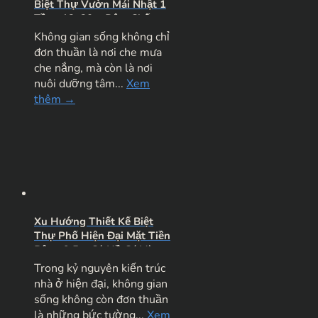
Biệt Thự Vườn Mái Nhật 1
Tầng 12x20m Đậm Chất
Nghỉ Dưỡng
Không gian sống không chỉ
đơn thuần là nơi che mưa
che nắng, mà còn là nơi
nuôi dưỡng tâm...
Xem
thêm →
Xu Hướng Thiết Kế Biệt
Thự Phố Hiện Đại Mặt Tiền
Rộng 9.5m Có Hồ Cá Và
Sân Vườn Đẳng Cấp
Trong kỷ nguyên kiến trúc
nhà ở hiện đại, không gian
sống không còn đơn thuần
là những bức tường...
Xem