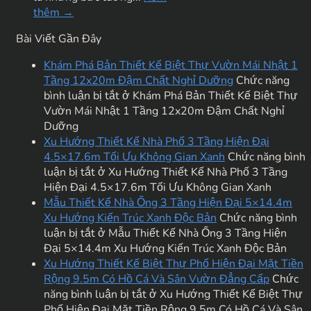
thêm →
Bài Viết Gần Đây
Khám Phá Bản Thiết Kế Biệt Thự Vườn Mái Nhật 1
Tầng 12x20m Đậm Chất Nghỉ Dưỡng
Chức năng
bình luận bị tắt
ở Khám Phá Bản Thiết Kế Biệt Thự
Vườn Mái Nhật 1 Tầng 12x20m Đậm Chất Nghỉ
Dưỡng
Xu Hướng Thiết Kế Nhà Phố 3 Tầng Hiện Đại
4.5×17.6m Tối Ưu Không Gian Xanh
Chức năng bình
luận bị tắt
ở Xu Hướng Thiết Kế Nhà Phố 3 Tầng
Hiện Đại 4.5×17.6m Tối Ưu Không Gian Xanh
Mẫu Thiết Kế Nhà Ống 3 Tầng Hiện Đại 5×14.4m
Xu Hướng Kiến Trúc Xanh Độc Bản
Chức năng bình
luận bị tắt
ở Mẫu Thiết Kế Nhà Ống 3 Tầng Hiện
Đại 5×14.4m Xu Hướng Kiến Trúc Xanh Độc Bản
Xu Hướng Thiết Kế Biệt Thự Phố Hiện Đại Mặt Tiền
Rộng 9.5m Có Hồ Cá Và Sân Vườn Đẳng Cấp
Chức
năng bình luận bị tắt
ở Xu Hướng Thiết Kế Biệt Thự
Phố Hiện Đại Mặt Tiền Rộng 9.5m Có Hồ Cá Và Sân