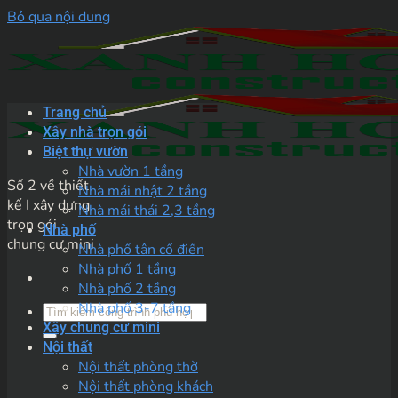
Bỏ qua nội dung
Trang chủ
Xây nhà trọn gói
Biệt thự vườn
Nhà vườn 1 tầng
Số 2 về thiết
Nhà mái nhật 2 tầng
kế I xây dựng
Nhà mái thái 2,3 tầng
trọn gói
Nhà phố
chung cư mini
Nhà phố tân cổ điển
Nhà phố 1 tầng
Nhà phố 2 tầng
Nhà phố 3-7 tầng
Xây chung cư mini
Nội thất
Nội thất phòng thờ
Nội thất phòng khách