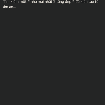
Tìm kiếm một **nhà mái nhật 2 tầng đẹp** để kiến tạo tổ
ấm an...