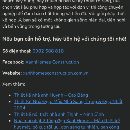
hoạch xây dựng, hãy chuẩn bị bản vẽ kỹ thuật rõ ràng, lựa
chọn vật liệu phù hợp và hợp tác với đơn vị thi công chuyên
nghiệp để đảm bảo chất lượng và tiến độ. Với giải pháp thiết
kế hợp lý, bạn sẽ có một không gian sống hiện đại, tiện nghi
và bền vững trong tương lai.
Nếu bạn cần hỗ trợ, hãy liên hệ với chúng tôi nhé!
Số điện thoại:
0982 588 818
Facebook:
XanhHomes Construction
Website:
xanhhomesconstruction.com.vn
Xem thêm:
Thiết kế nhà anh Huynh – Cao Bằng
Thiết Kế Nhà Đẹp: Mẫu Nhà Sang Trọng & Đẹp Nhất
2024
Thiết kế nội thất nhà anh Thịnh – Ninh Bình
Nhà mái nhật 2 tầng đẹp XanhHomes: Mẫu thiết kế
hút mắt, bố cục tối ưu, đón sáng tự nhiên, ban công