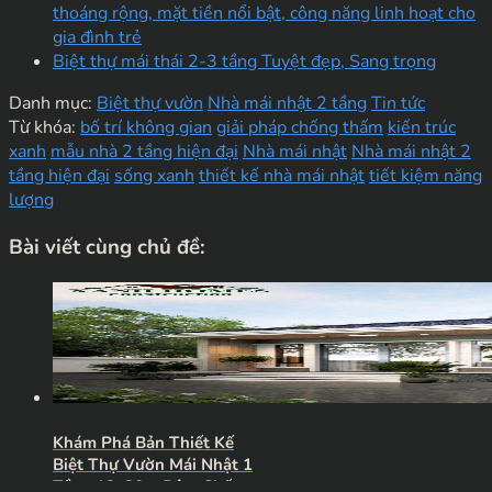
thoáng rộng, mặt tiền nổi bật, công năng linh hoạt cho
gia đình trẻ
Biệt thự mái thái 2-3 tầng Tuyệt đẹp, Sang trọng
Danh mục:
Biệt thự vườn
Nhà mái nhật 2 tầng
Tin tức
Từ khóa:
bố trí không gian
giải pháp chống thấm
kiến trúc
xanh
mẫu nhà 2 tầng hiện đại
Nhà mái nhật
Nhà mái nhật 2
tầng hiện đại
sống xanh
thiết kế nhà mái nhật
tiết kiệm năng
lượng
Bài viết cùng chủ đề:
Khám Phá Bản Thiết Kế
Biệt Thự Vườn Mái Nhật 1
Tầng 12x20m Đậm Chất