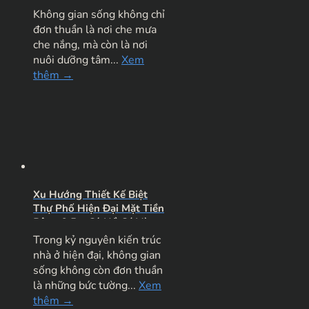
Nghỉ Dưỡng
Không gian sống không chỉ
đơn thuần là nơi che mưa
che nắng, mà còn là nơi
nuôi dưỡng tâm...
Xem
thêm →
Xu Hướng Thiết Kế Biệt
Thự Phố Hiện Đại Mặt Tiền
Rộng 9.5m Có Hồ Cá Và
Sân Vườn Đẳng Cấp
Trong kỷ nguyên kiến trúc
nhà ở hiện đại, không gian
sống không còn đơn thuần
là những bức tường...
Xem
thêm →