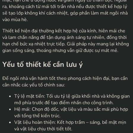
mặt, hạn chế ứ đọng nước và giảm nguy cơ thấm dột. Ngoài
ra, khoảng cách từ mái tới trần nhà nếu được thiết kế hợp lý
sẽ tạo lớp không khí cách nhiệt, góp phần làm mát ngôi nhà
vào mùa hè.
Thiết kế hiện đại thường kết hợp hệ cửa kính, hiên mái che
và lam chắn nắng để tận dụng ánh sáng tự nhiên, đồng thời
hạn chế bức xạ nhiệt trực tiếp. Giải pháp này mang lại không
gian sống sáng, thoáng nhưng vẫn giữ được sự mát mẻ.
Yếu tố thiết kế cần lưu ý
Để ngôi nhà vận hành tốt theo phong cách hiện đại, bạn cần
cân nhắc các yếu tố chính sau:
Tỷ lệ mặt tiền: Tối ưu tỷ lệ giữa khối nhà và không gian
mở phía trước để tạo điểm nhấn cho công trình.
Hệ mái: Chọn độ dốc, vật liệu và màu sắc mái phù hợp
với tổng thể kiến trúc.
Vật liệu hoàn thiện: Kết hợp trầm – sáng, bề mặt mịn
và vật liệu chịu thời tiết tốt.