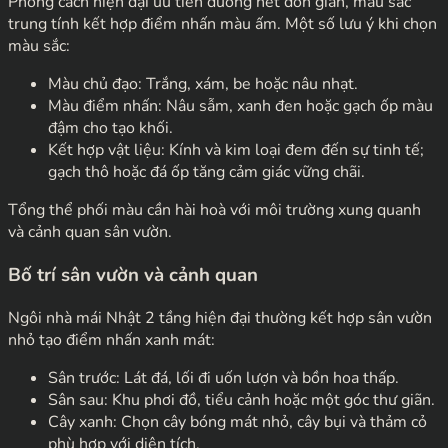
Phong cách hiện đại ưu tiên đường nét đơn giản, màu sắc
trung tính kết hợp điểm nhấn màu ấm. Một số lưu ý khi chọn
màu sắc:
Màu chủ đạo: Trắng, xám, be hoặc nâu nhạt.
Màu điểm nhấn: Nâu sẫm, xanh đen hoặc gạch ốp màu
đậm cho tạo khối.
Kết hợp vật liệu: Kính và kim loại đem đến sự tinh tế;
gạch thô hoặc đá ốp tăng cảm giác vững chãi.
Tổng thể phối màu cần hài hoà với môi trường xung quanh
và cảnh quan sân vườn.
Bố trí sân vườn và cảnh quan
Ngôi nhà mái Nhật 2 tầng hiện đại thường kết hợp sân vườn
nhỏ tạo điểm nhấn xanh mát:
Sân trước: Lát đá, lối đi uốn lượn và bồn hoa thấp.
Sân sau: Khu phơi đồ, tiểu cảnh hoặc một góc thư giãn.
Cây xanh: Chọn cây bóng mát nhỏ, cây bụi và thảm cỏ
phù hợp với diện tích.