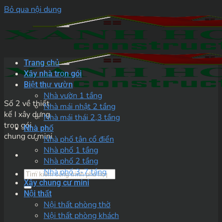
Bỏ qua nội dung
Trang chủ
Xây nhà trọn gói
Biệt thự vườn
Nhà vườn 1 tầng
Số 2 về thiết
Nhà mái nhật 2 tầng
kế I xây dựng
Nhà mái thái 2,3 tầng
trọn gói
Nhà phố
chung cư mini
Nhà phố tân cổ điển
Nhà phố 1 tầng
Nhà phố 2 tầng
Nhà phố 3-7 tầng
Xây chung cư mini
Nội thất
Nội thất phòng thờ
Nội thất phòng khách