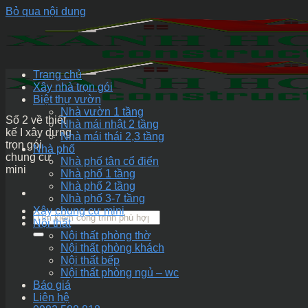
Bỏ qua nội dung
Trang chủ
Xây nhà trọn gói
Biệt thự vườn
Nhà vườn 1 tầng
Số 2 về thiết
Nhà mái nhật 2 tầng
kế I xây dựng
Nhà mái thái 2,3 tầng
trọn gói
Nhà phố
chung cư
Nhà phố tân cổ điển
mini
Nhà phố 1 tầng
Nhà phố 2 tầng
Nhà phố 3-7 tầng
Xây chung cư mini
Nội thất
Nội thất phòng thờ
Nội thất phòng khách
Nội thất bếp
Nội thất phòng ngủ – wc
Báo giá
Liên hệ