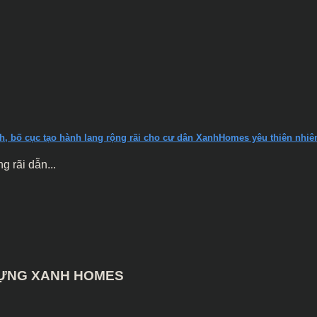
nh, bố cục tạo hành lang rộng rãi cho cư dân XanhHomes yêu thiên nhiê
 rãi dẫn...
 DỰNG XANH HOMES