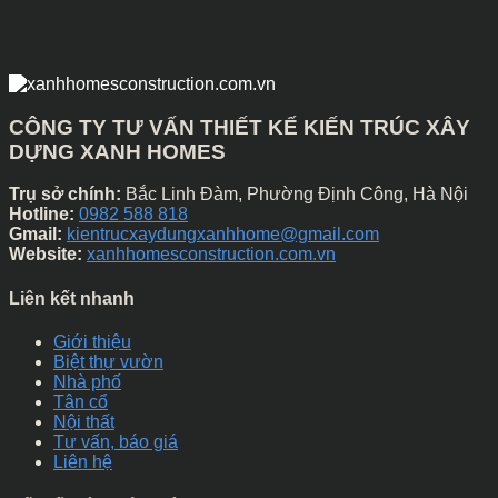
CÔNG TY TƯ VẤN THIẾT KẾ KIẾN TRÚC XÂY
DỰNG XANH HOMES
Trụ sở chính:
Bắc Linh Đàm, Phường Định Công, Hà Nội
Hotline:
0982 588 818
Gmail:
kientrucxaydungxanhhome@gmail.com
Website:
xanhhomesconstruction.com.vn
Liên kết nhanh
Giới thiệu
Biệt thự vườn
Nhà phố
Tân cổ
Nội thất
Tư vấn, báo giá
Liên hệ