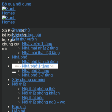
Bỏ qua nội dung
Trang chủ
Số 2 về thiết
Xây nhà trọn gói
kế I xây dựng
Biệt thự vườn
trọn gói
Nhà vườn 1 tầng
chung cư
Nhà mái nhật 2 tầng
mini
Nhà mái thái 2,3 tầng
Nhà phố
Nhà phố tân cổ điển
Nhà phố 1 tầng
Nhà phố 2 tầng
Nhà phố 3-7 tầng
Xây chung cư mini
Nội thất
Nội thất phòng thờ
Nội thất phòng khách
Nội thất bếp
Nội thất phòng ngủ – wc
Báo giá
Liên hệ