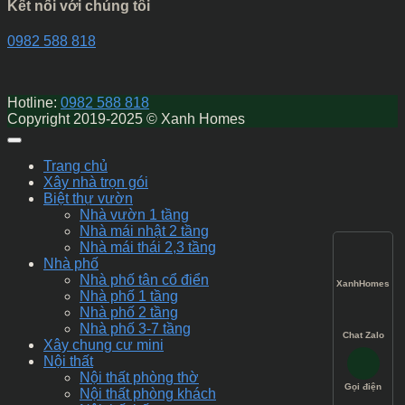
Kết nối với chúng tôi
0982 588 818
Hotline:
0982 588 818
Copyright 2019-2025 © Xanh Homes
Trang chủ
Xây nhà trọn gói
Biệt thự vườn
Nhà vườn 1 tầng
Nhà mái nhật 2 tầng
Nhà mái thái 2,3 tầng
Nhà phố
Nhà phố tân cổ điển
XanhHomes
Nhà phố 1 tầng
Nhà phố 2 tầng
Nhà phố 3-7 tầng
Chat Zalo
Xây chung cư mini
Nội thất
Nội thất phòng thờ
Gọi điện
Nội thất phòng khách