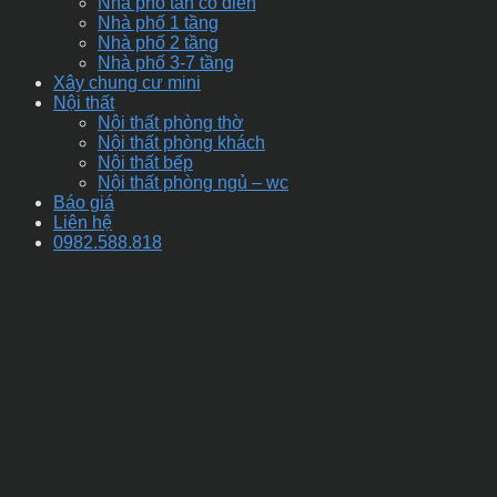
Nhà phố tân cổ điển
Nhà phố 1 tầng
Nhà phố 2 tầng
Nhà phố 3-7 tầng
Xây chung cư mini
Nội thất
Nội thất phòng thờ
Nội thất phòng khách
Nội thất bếp
Nội thất phòng ngủ – wc
Báo giá
Liên hệ
0982.588.818