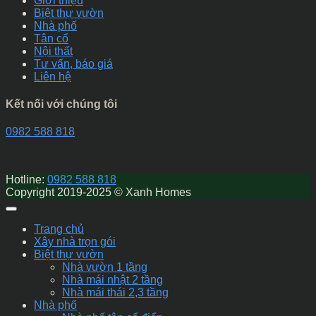
Giới thiệu
Biệt thự vườn
Nhà phố
Tân cổ
Nội thất
Tư vấn, báo giá
Liên hệ
Kết nối với chúng tôi
0982 588 818
Hotline:
0982 588 818
Copyright 2019-2025 © Xanh Homes
Trang chủ
Xây nhà trọn gói
Biệt thự vườn
Nhà vườn 1 tầng
Nhà mái nhật 2 tầng
Nhà mái thái 2,3 tầng
Nhà phố