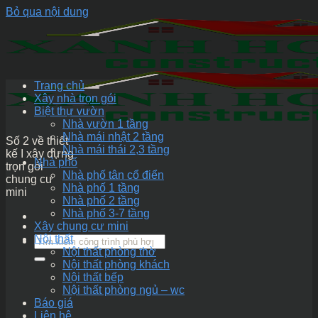
Bỏ qua nội dung
Trang chủ
Xây nhà trọn gói
Biệt thự vườn
Nhà vườn 1 tầng
Nhà mái nhật 2 tầng
Số 2 về thiết
Nhà mái thái 2,3 tầng
kế I xây dựng
Nhà phố
trọn gói
Nhà phố tân cổ điển
chung cư
Nhà phố 1 tầng
mini
Nhà phố 2 tầng
Nhà phố 3-7 tầng
Xây chung cư mini
Nội thất
Nội thất phòng thờ
Nội thất phòng khách
Nội thất bếp
Nội thất phòng ngủ – wc
Báo giá
Liên hệ