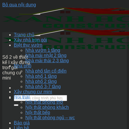
Bỏ qua nội dung
Trang chủ
Xây nhà trọn gói
Biệt thự vườn
Nhà vườn 1 tầng
Nhà mái nhật 2 tầng
Số 2 về thiết
Nhà mái thái 2,3 tầng
kế I xây dựng
Nhà phố
trọn gói
Nhà phố tân cổ điển
chung cư
Nhà phố 1 tầng
mini
Nhà phố 2 tầng
Nhà phố 3-7 tầng
Xây chung cư mini
Nội thất
Nội thất phòng thờ
Nội thất phòng khách
Nội thất bếp
Nội thất phòng ngủ – wc
Báo giá
Liên hệ