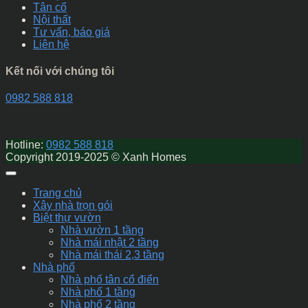
Tân cổ
Nội thất
Tư vấn, báo giá
Liên hệ
Kết nối với chúng tôi
0982 588 818
Hotline:
0982 588 818
Copyright 2019-2025 © Xanh Homes
Trang chủ
Xây nhà trọn gói
Biệt thự vườn
Nhà vườn 1 tầng
Nhà mái nhật 2 tầng
Nhà mái thái 2,3 tầng
Nhà phố
Nhà phố tân cổ điển
Nhà phố 1 tầng
Nhà phố 2 tầng