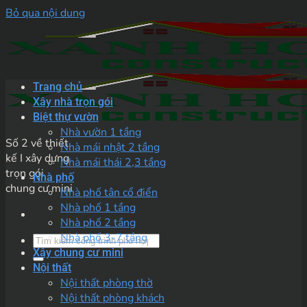
Bỏ qua nội dung
Trang chủ
Xây nhà trọn gói
Biệt thự vườn
Nhà vườn 1 tầng
Số 2 về thiết
Nhà mái nhật 2 tầng
kế I xây dựng
Nhà mái thái 2,3 tầng
trọn gói
Nhà phố
chung cư mini
Nhà phố tân cổ điển
Nhà phố 1 tầng
Nhà phố 2 tầng
Nhà phố 3-7 tầng
Xây chung cư mini
Nội thất
Nội thất phòng thờ
Nội thất phòng khách