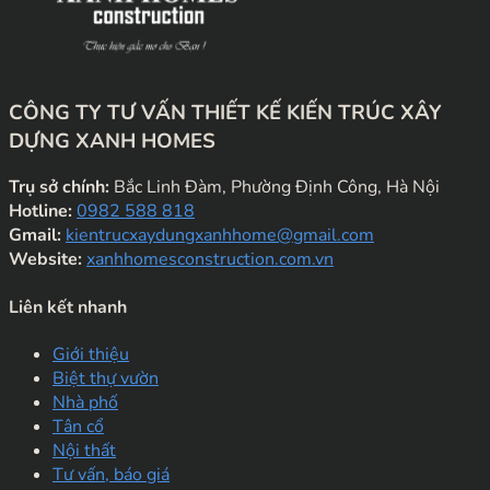
CÔNG TY TƯ VẤN THIẾT KẾ KIẾN TRÚC XÂY
DỰNG XANH HOMES
Trụ sở chính:
Bắc Linh Đàm, Phường Định Công, Hà Nội
Hotline:
0982 588 818
Gmail:
kientrucxaydungxanhhome@gmail.com
Website:
xanhhomesconstruction.com.vn
Liên kết nhanh
Giới thiệu
Biệt thự vườn
Nhà phố
Tân cổ
Nội thất
Tư vấn, báo giá