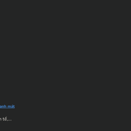
xanh mát
tế,...