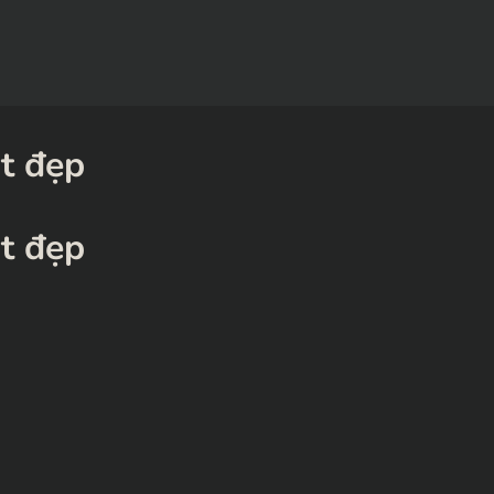
t đẹp
t đẹp