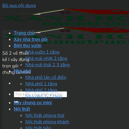
Bỏ qua nội dung
Trang chủ
Xây nhà trọn gói
Biệt thự vườn
Nhà vườn 1 tầng
Số 2 về thiết
Nhà mái nhật 2 tầng
kế I xây dựng
Nhà mái thái 2,3 tầng
trọn gói
Nhà phố
chung cư mini
Nhà phố tân cổ điển
Nhà phố 1 tầng
Nhà phố 2 tầng
Nhà phố 3-7 tầng
Xây chung cư mini
Nội thất
Nội thất phòng thờ
Nội thất phòng khách
Nội thất bếp