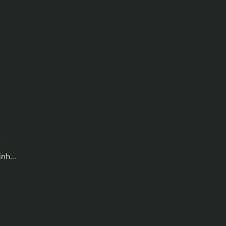
n
nh...