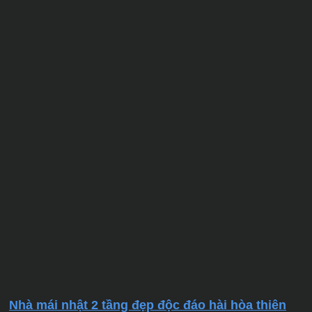
Nhà mái nhật 2 tầng đẹp độc đáo hài hòa thiên