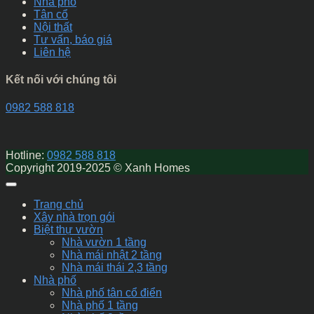
Nhà phố
Tân cổ
Nội thất
Tư vấn, báo giá
Liên hệ
Kết nối với chúng tôi
0982 588 818
Hotline:
0982 588 818
Copyright 2019-2025 © Xanh Homes
Trang chủ
Xây nhà trọn gói
Biệt thự vườn
Nhà vườn 1 tầng
Nhà mái nhật 2 tầng
Nhà mái thái 2,3 tầng
Nhà phố
Nhà phố tân cổ điển
Nhà phố 1 tầng