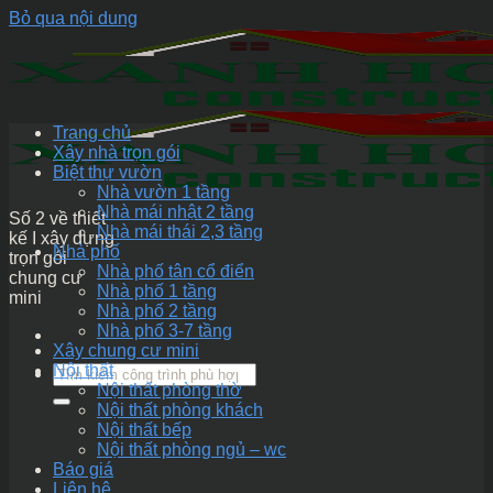
Bỏ qua nội dung
Trang chủ
Xây nhà trọn gói
Biệt thự vườn
Nhà vườn 1 tầng
Nhà mái nhật 2 tầng
Số 2 về thiết
Nhà mái thái 2,3 tầng
kế I xây dựng
Nhà phố
trọn gói
Nhà phố tân cổ điển
chung cư
Nhà phố 1 tầng
mini
Nhà phố 2 tầng
Nhà phố 3-7 tầng
Xây chung cư mini
Nội thất
Nội thất phòng thờ
Nội thất phòng khách
Nội thất bếp
Nội thất phòng ngủ – wc
Báo giá
Liên hệ