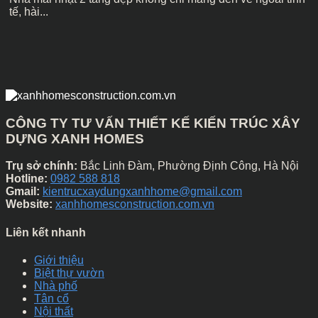
tế, hài...
CÔNG TY TƯ VẤN THIẾT KẾ KIẾN TRÚC XÂY
DỰNG XANH HOMES
Trụ sở chính:
Bắc Linh Đàm, Phường Định Công, Hà Nội
Hotline:
0982 588 818
Gmail:
kientrucxaydungxanhhome@gmail.com
Website:
xanhhomesconstruction.com.vn
Liên kết nhanh
Giới thiệu
Biệt thự vườn
Nhà phố
Tân cổ
Nội thất