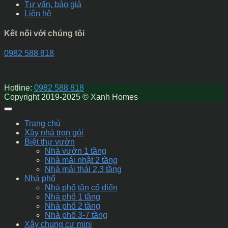
Tư vấn, báo giá
Liên hệ
Kết nối với chúng tôi
0982 588 818
Hotline:
0982 588 818
Copyright 2019-2025 © Xanh Homes
Trang chủ
Xây nhà trọn gói
Biệt thự vườn
Nhà vườn 1 tầng
Nhà mái nhật 2 tầng
Nhà mái thái 2,3 tầng
Nhà phố
Nhà phố tân cổ điển
Nhà phố 1 tầng
Nhà phố 2 tầng
Nhà phố 3-7 tầng
Xây chung cư mini