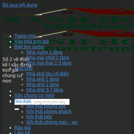
Bỏ qua nội dung
Trang chủ
Xây nhà trọn gói
Biệt thự vườn
Nhà vườn 1 tầng
Nhà mái nhật 2 tầng
Số 2 về thiết
Nhà mái thái 2,3 tầng
kế I xây dựng
Nhà phố
trọn gói
Nhà phố tân cổ điển
chung cư
Nhà phố 1 tầng
mini
Nhà phố 2 tầng
Nhà phố 3-7 tầng
Xây chung cư mini
Nội thất
Nội thất phòng thờ
Nội thất phòng khách
Nội thất bếp
Nội thất phòng ngủ – wc
Báo giá
Liên hệ