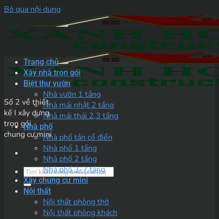
Bỏ qua nội dung
Trang chủ
Xây nhà trọn gói
Biệt thự vườn
Nhà vườn 1 tầng
Số 2 về thiết
Nhà mái nhật 2 tầng
kế I xây dựng
Nhà mái thái 2,3 tầng
trọn gói
Nhà phố
chung cư mini
Nhà phố tân cổ điển
Nhà phố 1 tầng
Nhà phố 2 tầng
Nhà phố 3-7 tầng
Xây chung cư mini
Nội thất
Nội thất phòng thờ
Nội thất phòng khách