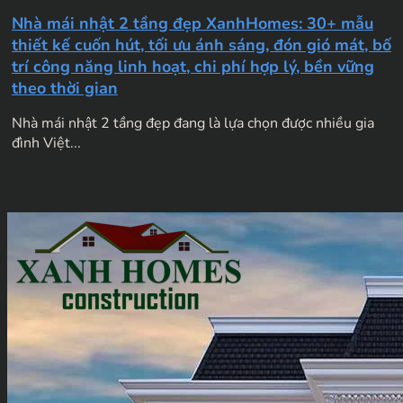
Nhà mái nhật 2 tầng đẹp XanhHomes: 30+ mẫu
thiết kế cuốn hút, tối ưu ánh sáng, đón gió mát, bố
trí công năng linh hoạt, chi phí hợp lý, bền vững
theo thời gian
Nhà mái nhật 2 tầng đẹp đang là lựa chọn được nhiều gia
đình Việt...