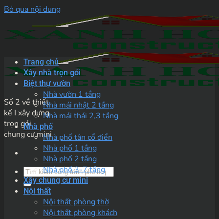
Bỏ qua nội dung
Trang chủ
Xây nhà trọn gói
Biệt thự vườn
Nhà vườn 1 tầng
Số 2 về thiết
Nhà mái nhật 2 tầng
kế I xây dựng
Nhà mái thái 2,3 tầng
trọn gói
Nhà phố
chung cư mini
Nhà phố tân cổ điển
Nhà phố 1 tầng
Nhà phố 2 tầng
Nhà phố 3-7 tầng
Xây chung cư mini
Nội thất
Nội thất phòng thờ
Nội thất phòng khách