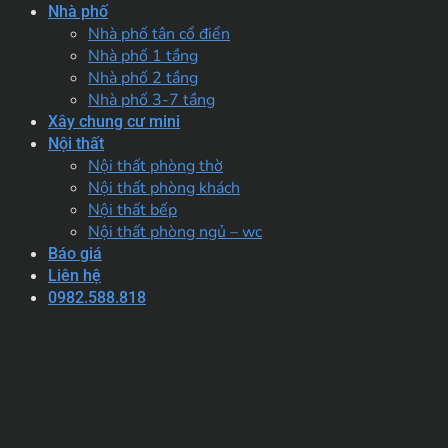
Nhà phố
Nhà phố tân cổ điển
Nhà phố 1 tầng
Nhà phố 2 tầng
Nhà phố 3-7 tầng
Xây chung cư mini
Nội thất
Nội thất phòng thờ
Nội thất phòng khách
Nội thất bếp
Nội thất phòng ngủ – wc
Báo giá
Liên hệ
0982.588.818