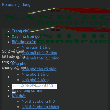
Bỏ qua nội dung
Trang chủ
Xây nhà trọn gói
Biệt thự vườn
Nhà vườn 1 tầng
Số 2 về thiết
Nhà mái nhật 2 tầng
kế I xây dựng
Nhà mái thái 2,3 tầng
trọn gói
Nhà phố
chung cư mini
Nhà phố tân cổ điển
Nhà phố 1 tầng
Nhà phố 2 tầng
Nhà phố 3-7 tầng
Xây chung cư mini
Nội thất
Nội thất phòng thờ
Nội thất phòng khách