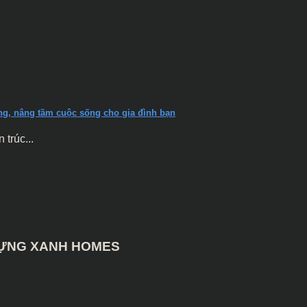
ăng, nâng tầm cuộc sống cho gia đình bạn
trúc...
 DỰNG XANH HOMES