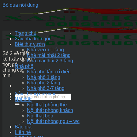
Bỏ qua nội dung
Trang chủ
Xây nhà trọn gói
Biệt thự vườn
Nhà vườn 1 tầng
Số 2 về thiết
Nhà mái nhật 2 tầng
kế I xây dựng
Nhà mái thái 2,3 tầng
trọn gói
Nhà phố
chung cư
Nhà phố tân cổ điển
mini
Nhà phố 1 tầng
Nhà phố 2 tầng
Nhà phố 3-7 tầng
Xây chung cư mini
Nội thất
Nội thất phòng thờ
Nội thất phòng khách
Nội thất bếp
Nội thất phòng ngủ – wc
Báo giá
Liên hệ