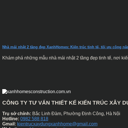
Nhà mái nhật 2 tầng đẹp XanhHomes: Kiến trúc tinh tế, tối ưu công n
Khám phá những mẫu nhà mái nhật 2 tầng đẹp tinh tế, nơi kiến 
CÔNG TY TƯ VẤN THIẾT KẾ KIẾN TRÚC XÂY
Trụ sở chính:
Bắc Linh Đàm, Phường Định Công, Hà Nội
Hotline:
0982 588 818
Gmail:
kientrucxaydungxanhhome@gmail.com