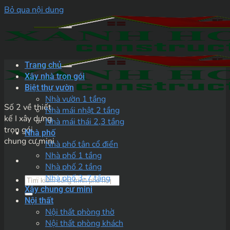
Bỏ qua nội dung
Trang chủ
Xây nhà trọn gói
Biệt thự vườn
Nhà vườn 1 tầng
Số 2 về thiết
Nhà mái nhật 2 tầng
kế I xây dựng
Nhà mái thái 2,3 tầng
trọn gói
Nhà phố
chung cư mini
Nhà phố tân cổ điển
Nhà phố 1 tầng
Nhà phố 2 tầng
Nhà phố 3-7 tầng
Xây chung cư mini
Nội thất
Nội thất phòng thờ
Nội thất phòng khách