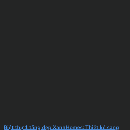
Biệt thự 1 tầng đẹp XanhHomes: Thiết kế sang