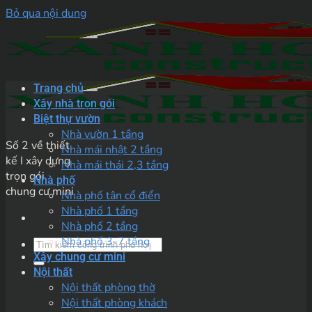
Bỏ qua nội dung
Trang chủ
Xây nhà trọn gói
Biệt thự vườn
Nhà vườn 1 tầng
Số 2 về thiết
Nhà mái nhật 2 tầng
kế I xây dựng
Nhà mái thái 2,3 tầng
trọn gói
Nhà phố
chung cư mini
Nhà phố tân cổ điển
Nhà phố 1 tầng
Nhà phố 2 tầng
Nhà phố 3-7 tầng
Xây chung cư mini
Nội thất
Nội thất phòng thờ
Nội thất phòng khách