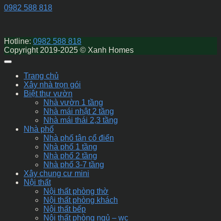
0982 588 818
Hotline:
0982 588 818
Copyright 2019-2025 © Xanh Homes
Trang chủ
Xây nhà trọn gói
Biệt thự vườn
Nhà vườn 1 tầng
Nhà mái nhật 2 tầng
Nhà mái thái 2,3 tầng
Nhà phố
Nhà phố tân cổ điển
Nhà phố 1 tầng
Nhà phố 2 tầng
Nhà phố 3-7 tầng
Xây chung cư mini
Nội thất
Nội thất phòng thờ
Nội thất phòng khách
Nội thất bếp
Nội thất phòng ngủ – wc