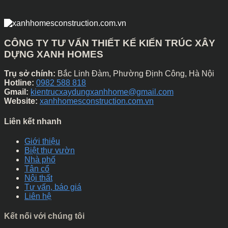
CÔNG TY TƯ VẤN THIẾT KẾ KIẾN TRÚC XÂY
DỰNG XANH HOMES
Trụ sở chính:
Bắc Linh Đàm, Phường Định Công, Hà Nội
Hotline:
0982 588 818
Gmail:
kientrucxaydungxanhhome@gmail.com
Website:
xanhhomesconstruction.com.vn
Liên kết nhanh
Giới thiệu
Biệt thự vườn
Nhà phố
Tân cổ
Nội thất
Tư vấn, báo giá
Liên hệ
Kết nối với chúng tôi