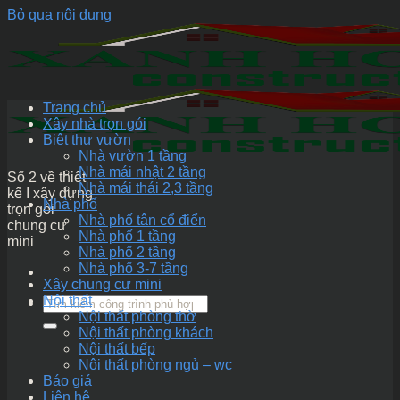
Bỏ qua nội dung
Trang chủ
Xây nhà trọn gói
Biệt thự vườn
Nhà vườn 1 tầng
Nhà mái nhật 2 tầng
Số 2 về thiết
Nhà mái thái 2,3 tầng
kế I xây dựng
Nhà phố
trọn gói
Nhà phố tân cổ điển
chung cư
Nhà phố 1 tầng
mini
Nhà phố 2 tầng
Nhà phố 3-7 tầng
Xây chung cư mini
Nội thất
Nội thất phòng thờ
Nội thất phòng khách
Nội thất bếp
Nội thất phòng ngủ – wc
Báo giá
Liên hệ