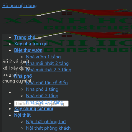
Bỏ qua nội dung
Trang chủ
Xây nhà trọn gói
Biệt thự vườn
Nhà vườn 1 tầng
Số 2 về thiết
Nhà mái nhật 2 tầng
kế I xây dựng
Nhà mái thái 2,3 tầng
trọn gói
Nhà phố
chung cư mini
Nhà phố tân cổ điển
Nhà phố 1 tầng
Nhà phố 2 tầng
Nhà phố 3-7 tầng
Xây chung cư mini
Nội thất
Nội thất phòng thờ
Nội thất phòng khách