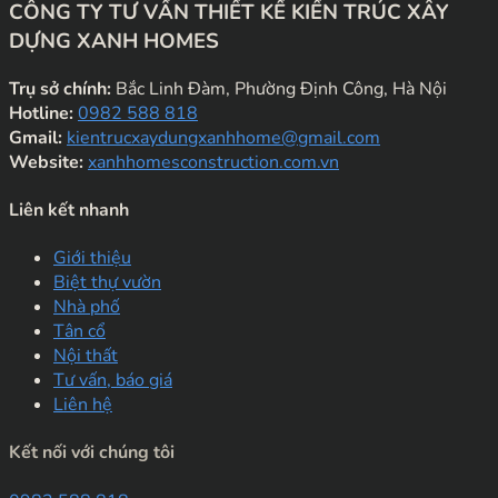
CÔNG TY TƯ VẤN THIẾT KẾ KIẾN TRÚC XÂY
DỰNG XANH HOMES
Trụ sở chính:
Bắc Linh Đàm, Phường Định Công, Hà Nội
Hotline:
0982 588 818
Gmail:
kientrucxaydungxanhhome@gmail.com
Website:
xanhhomesconstruction.com.vn
Liên kết nhanh
Giới thiệu
Biệt thự vườn
Nhà phố
Tân cổ
Nội thất
Tư vấn, báo giá
Liên hệ
Kết nối với chúng tôi