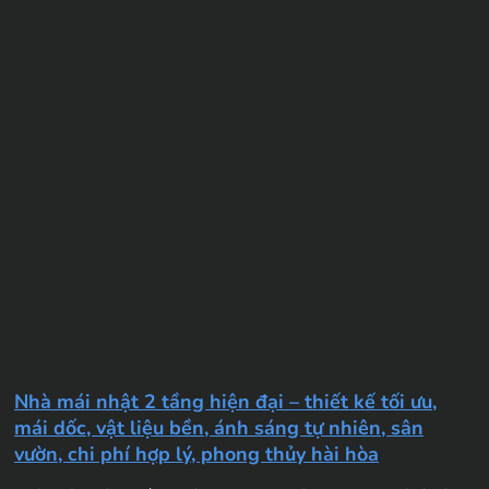
Nhà mái nhật 2 tầng hiện đại – thiết kế tối ưu,
mái dốc, vật liệu bền, ánh sáng tự nhiên, sân
vườn, chi phí hợp lý, phong thủy hài hòa