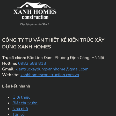
CÔNG TY TƯ VẤN THIẾT KẾ KIẾN TRÚC XÂY
DỰNG XANH HOMES
Trụ sở chính:
Bắc Linh Đàm, Phường Định Công, Hà Nội
Hotline:
0982 588 818
Gmail:
kientrucxaydungxanhhome@gmail.com
Website:
xanhhomesconstruction.com.vn
Liên kết nhanh
Giới thiệu
Biệt thự vườn
Nhà phố
Tân cổ