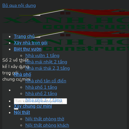
Bỏ qua nội dung
Trang chủ
Xây nhà trọn gói
Biệt thự vườn
Nhà vườn 1 tầng
Số 2 về thiết
Nhà mái nhật 2 tầng
kế I xây dựng
Nhà mái thái 2,3 tầng
trọn gói
Nhà phố
chung cư mini
Nhà phố tân cổ điển
Nhà phố 1 tầng
Nhà phố 2 tầng
Nhà phố 3-7 tầng
Xây chung cư mini
Nội thất
Nội thất phòng thờ
Nội thất phòng khách