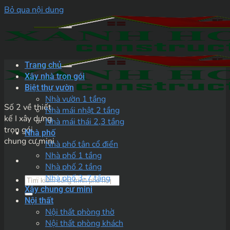
Bỏ qua nội dung
Trang chủ
Xây nhà trọn gói
Biệt thự vườn
Nhà vườn 1 tầng
Số 2 về thiết
Nhà mái nhật 2 tầng
kế I xây dựng
Nhà mái thái 2,3 tầng
trọn gói
Nhà phố
chung cư mini
Nhà phố tân cổ điển
Nhà phố 1 tầng
Nhà phố 2 tầng
Nhà phố 3-7 tầng
Xây chung cư mini
Nội thất
Nội thất phòng thờ
Nội thất phòng khách