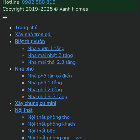
Hotline:
0982 588 818
Copyright 2019-2025 © Xanh Homes
Trang chủ
Xây nhà trọn gói
Biệt thự vườn
Nhà vườn 1 tầng
Nhà mái nhật 2 tầng
Nhà mái thái 2,3 tầng
Nhà phố
Nhà phố tân cổ điển
Nhà phố 1 tầng
Nhà phố 2 tầng
Nhà phố 3-7 tầng
Xây chung cư mini
Nội thất
Nội thất phòng thờ
Nội thất phòng khách
Nội thất bếp
Nội thất phòng ngủ – wc