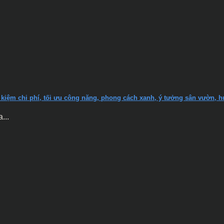
iết kiệm chi phí, tối ưu công năng, phong cách xanh, ý tưởng sân vườn, 
...