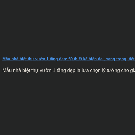
Mẫu nhà biệt thự vườn 1 tầng đẹp: 50 thiết kế hiện đại, sang trọng, t
Mẫu nhà biệt thự vườn 1 tầng đẹp là lựa chọn lý tưởng cho gia