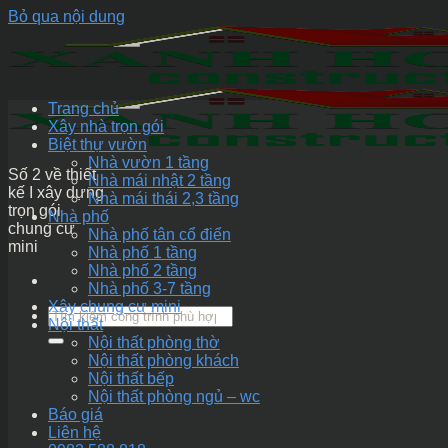
Bỏ qua nội dung
Trang chủ
Xây nhà trọn gói
Biệt thự vườn
Nhà vườn 1 tầng
Số 2 về thiết
Nhà mái nhật 2 tầng
kế I xây dựng
Nhà mái thái 2,3 tầng
trọn gói
Nhà phố
chung cư
Nhà phố tân cổ điển
mini
Nhà phố 1 tầng
Nhà phố 2 tầng
Nhà phố 3-7 tầng
Xây chung cư mini
Nội thất
Nội thất phòng thờ
Nội thất phòng khách
Nội thất bếp
Nội thất phòng ngủ – wc
Báo giá
Liên hệ