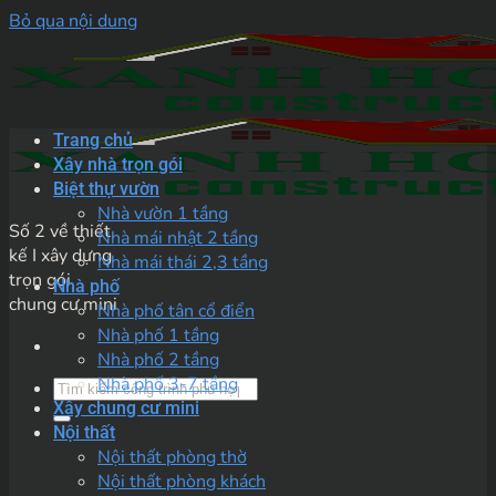
Bỏ qua nội dung
Trang chủ
Xây nhà trọn gói
Biệt thự vườn
Nhà vườn 1 tầng
Số 2 về thiết
Nhà mái nhật 2 tầng
kế I xây dựng
Nhà mái thái 2,3 tầng
trọn gói
Nhà phố
chung cư mini
Nhà phố tân cổ điển
Nhà phố 1 tầng
Nhà phố 2 tầng
Nhà phố 3-7 tầng
Xây chung cư mini
Nội thất
Nội thất phòng thờ
Nội thất phòng khách