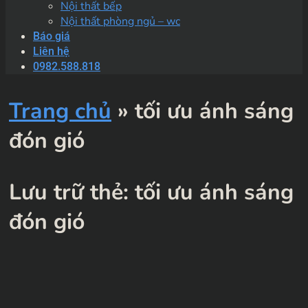
Nội thất bếp
Nội thất phòng ngủ – wc
Báo giá
Liên hệ
0982.588.818
Trang chủ
»
tối ưu ánh sáng
đón gió
Lưu trữ thẻ:
tối ưu ánh sáng
đón gió