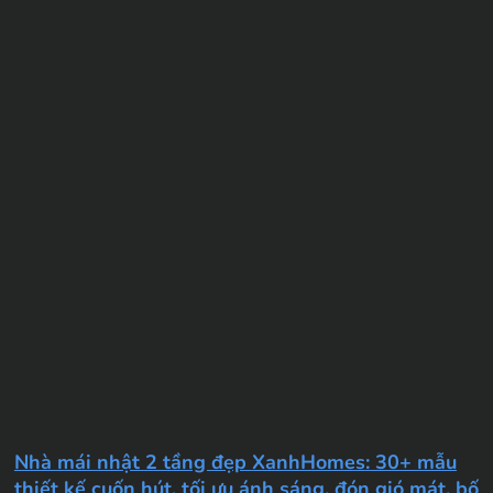
Nhà mái nhật 2 tầng đẹp XanhHomes: 30+ mẫu
thiết kế cuốn hút, tối ưu ánh sáng, đón gió mát, bố