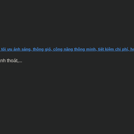
tối ưu ánh sáng, thông gió, công năng thông minh, tiết kiệm chi phí, 
h thoát,...