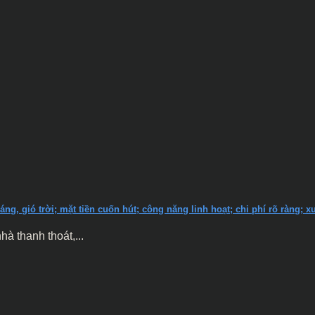
áng, gió trời; mặt tiền cuốn hút; công năng linh hoạt; chi phí rõ ràng;
 thanh thoát,...