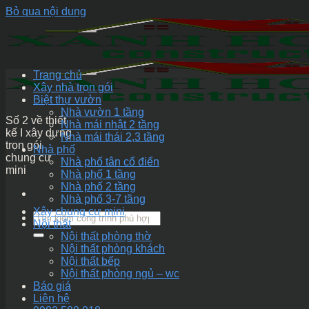
Bỏ qua nội dung
Trang chủ
Xây nhà trọn gói
Biệt thự vườn
Nhà vườn 1 tầng
Số 2 về thiết
Nhà mái nhật 2 tầng
kế I xây dựng
Nhà mái thái 2,3 tầng
trọn gói
Nhà phố
chung cư
Nhà phố tân cổ điển
mini
Nhà phố 1 tầng
Nhà phố 2 tầng
Nhà phố 3-7 tầng
Xây chung cư mini
Nội thất
Nội thất phòng thờ
Nội thất phòng khách
Nội thất bếp
Nội thất phòng ngủ – wc
Báo giá
Liên hệ