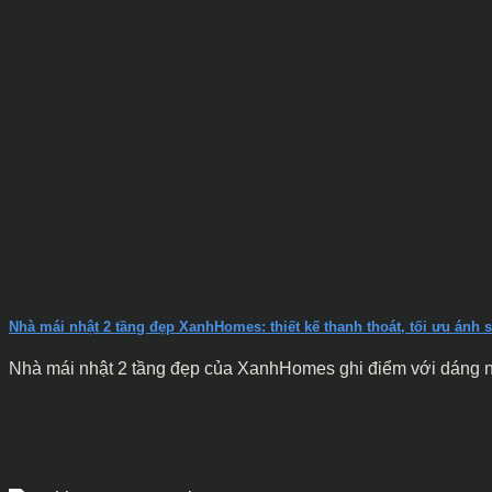
Nhà mái nhật 2 tầng đẹp XanhHomes: thiết kế thanh thoát, tối ưu ánh s
Nhà mái nhật 2 tầng đẹp của XanhHomes ghi điểm với dáng nhà