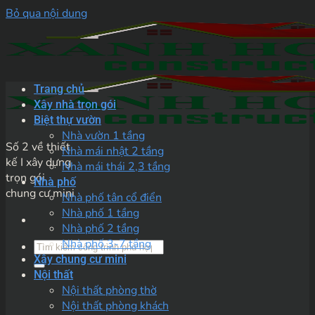
Bỏ qua nội dung
Trang chủ
Xây nhà trọn gói
Biệt thự vườn
Nhà vườn 1 tầng
Số 2 về thiết
Nhà mái nhật 2 tầng
kế I xây dựng
Nhà mái thái 2,3 tầng
trọn gói
Nhà phố
chung cư mini
Nhà phố tân cổ điển
Nhà phố 1 tầng
Nhà phố 2 tầng
Nhà phố 3-7 tầng
Xây chung cư mini
Nội thất
Nội thất phòng thờ
Nội thất phòng khách