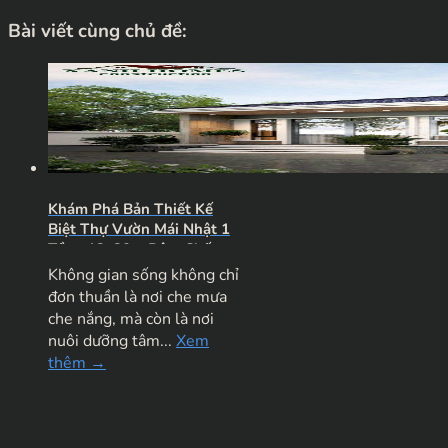
Bài viết cùng chủ đề:
Khám Phá Bản Thiết Kế
Biệt Thự Vườn Mái Nhật 1
Tầng 12x20m Đậm Chất
Nghỉ Dưỡng
Không gian sống không chỉ
đơn thuần là nơi che mưa
che nắng, mà còn là nơi
nuôi dưỡng tâm...
Xem
thêm →