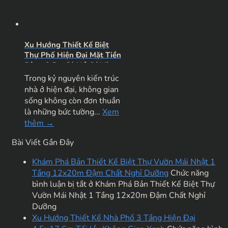
Xu Hướng Thiết Kế Biệt
Thự Phố Hiện Đại Mặt Tiền
Rộng 9.5m Có Hồ Cá Và
Sân Vườn Đẳng Cấp
Trong kỷ nguyên kiến trúc
nhà ở hiện đại, không gian
sống không còn đơn thuần
là những bức tường...
Xem
thêm →
Bài Viết Gần Đây
Khám Phá Bản Thiết Kế Biệt Thự Vườn Mái Nhật 1
Tầng 12x20m Đậm Chất Nghỉ Dưỡng
Chức năng
bình luận bị tắt
ở Khám Phá Bản Thiết Kế Biệt Thự
Vườn Mái Nhật 1 Tầng 12x20m Đậm Chất Nghỉ
Dưỡng
Xu Hướng Thiết Kế Nhà Phố 3 Tầng Hiện Đại