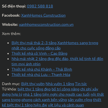
Số điện thoại:
0982 588 818
Facebook:
XanhHomes Construction
Website:
xanhhomesconstruction.com.vn
Xem thêm:
Biệt thự mái thái 2-3 tầng XanhHomes sang trọng
nhất cho cuộc sống đẳng cấp
Thiết kế nhà cô Vinh – Cao Bằng
Nhà mái nhật 2 tầng đẹp độc đáo, thiết kế tinh tế đốn
tim mọi ánh nhìn
Thiết kế nhà chú Khánh – Thái Bình
Thiết kế nhà chú Lưu – Thanh Hóa
Danh mục:
Biệt thự vườn
Nhà vườn 1 tầng
Tin tức
Từ khóa:
biệt thự 1 tầng đẹp
bố trí công năng
chi phí xây
dựng hợp lý
nhà 1 tầng tiện nghi cho người cao tuổi
nội thất
sang trọng
phong cách xanh bền vững
sân vườn rộng
thiết
kế biệt thự 1 tầng hiện đại
vật liệu và cảnh quan