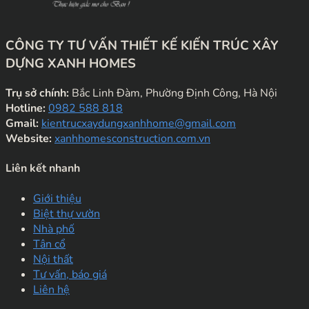
CÔNG TY TƯ VẤN THIẾT KẾ KIẾN TRÚC XÂY
DỰNG XANH HOMES
Trụ sở chính:
Bắc Linh Đàm, Phường Định Công, Hà Nội
Hotline:
0982 588 818
Gmail:
kientrucxaydungxanhhome@gmail.com
Website:
xanhhomesconstruction.com.vn
Liên kết nhanh
Giới thiệu
Biệt thự vườn
Nhà phố
Tân cổ
Nội thất
Tư vấn, báo giá
Liên hệ