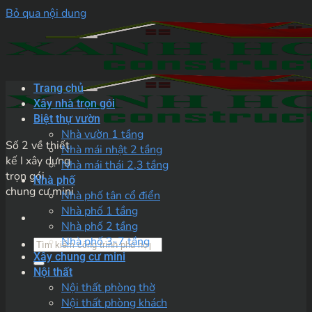
Bỏ qua nội dung
Trang chủ
Xây nhà trọn gói
Biệt thự vườn
Nhà vườn 1 tầng
Số 2 về thiết
Nhà mái nhật 2 tầng
kế I xây dựng
Nhà mái thái 2,3 tầng
trọn gói
Nhà phố
chung cư mini
Nhà phố tân cổ điển
Nhà phố 1 tầng
Nhà phố 2 tầng
Nhà phố 3-7 tầng
Xây chung cư mini
Nội thất
Nội thất phòng thờ
Nội thất phòng khách