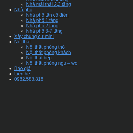
Nhà mái thái 2,3 tầng
Nhà phố
Nhà phố tân cổ điển
Nhà phố 1 tầng
Nhà phố 2 tầng
Nhà phố 3-7 tầng
Xây chung cư mini
Nội thất
Nội thất phòng thờ
Nội thất phòng khách
Nội thất bếp
Nội thất phòng ngủ – wc
Báo giá
Liên hệ
0982.588.818