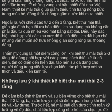
tầng là khả năng chống nóng và thoát nước tốt nhờ hệ mái
dốc đặc trưng. Ở những vùng khí hậu nhiệt đới như Việt
Nam, thiết kế mái thái giúp giảm thiểu tình trạng nóng bức
trong mùa hè, đồng thời chống ngấm nước khi mưa nhiều.
Ngoài ra, với chiều cao từ 2 đến 3 tầng, biệt thự mái thái
giúp gia đình bạn tối ưu hóa diện tích sử dụng mà không cần
phải đầu tư quá nhiều vào mặt bằng đất đai. Điều này đặc
biệt phù hợp với các khu vực đô thị có diện tích đất hạn chế
nhưng vẫn muốn sở hữu không gian sống rộng rãi, thoáng
đãng.
Thẩm mỹ cũng là một điểm cộng lớn, khi biệt thự mái thái 2-3
tầng dễ dàng phối hợp với các phong cách thiết kế từ cổ
điển, tân cổ điển đến hiện đại, tạo nên sự đa dạng cho
người dùng trong việc lựa chọn kiến trúc phù hợp với sở
thích và điều kiện kinh tế.
Những lưu ý khi thiết kế biệt thự mái thái 2-3
tầng
Để đảm bảo tính thẩm mỹ và sự bền vững cho biệt thự mái
thái 2-3 tầng, bạn cần lưu ý một số điểm quan trọng khi thiết
kế và xây dựng. Trước hết, hệ mái thái cần được tính toán kỹ
lưỡng về độ dốc, chất liệu lợp cũng như kết cấu chịu lực để