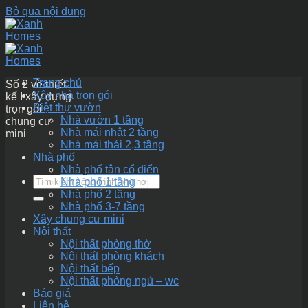
Bỏ qua nội dung
Trang chủ
Số 2 về thiết
Xây nhà trọn gói
kế I xây dựng
Biệt thự vườn
trọn gói
Nhà vườn 1 tầng
chung cư
Nhà mái nhật 2 tầng
mini
Nhà mái thái 2,3 tầng
Nhà phố
Nhà phố tân cổ điển
Nhà phố 1 tầng
Nhà phố 2 tầng
Nhà phố 3-7 tầng
Xây chung cư mini
Nội thất
Nội thất phòng thờ
Nội thất phòng khách
Nội thất bếp
Nội thất phòng ngủ – wc
Báo giá
Liên hệ