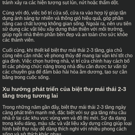
tránh xảy ra các hiện tượng sụt lún, nứt hoặc thấm dột.
Cùng với đó, việc bố trí cửa sổ, cửa ra vào hợp lý giúp tận
dụng ánh sáng tự nhiên và thông gió hiệu quả, góp phần
nâng cao chất lượng không gian sống. Ngoài ra, nên ưu tiên
sử dụng các vật liệu xây dựng thân thiện với môi trường,
giúp ngôi nhà thêm phần bền đẹp và an toàn cho sức khỏe
các thành viên.
Cuối cùng, khi thiết kế biệt thự mái thái 2-3 tầng, gia chủ
cũng nên cân nhắc về phong thủy để mang lại vận khí tốt cho
gia đình. Việc chọn hướng nhà, vị trí cửa chính hay cách bố
trí các phòng chức năng trong nhà đều cần được tư vấn từ
các chuyên gia để đảm bảo hài hòa âm dương, tạo sự cân
bằng trong cuộc sống.
Xu hướng phát triển của biệt thự mái thái 2-3
tầng trong tương lai
Trong những năm gần đây, biệt thự mái thái 2-3 tầng ngày
càng phát triển mạnh mẽ, đặc biệt với sự gia tăng nhu cầu
nhà ở tại các khu vực vùng ven và đô thị mới. Sự đa dạng
trong kiểu dáng, màu sắc và vật liệu xây dựng cũng giúp loại
hình biệt thự này dễ dàng thích nghi với nhiều phong cách
sống và sở thích khác nhau.