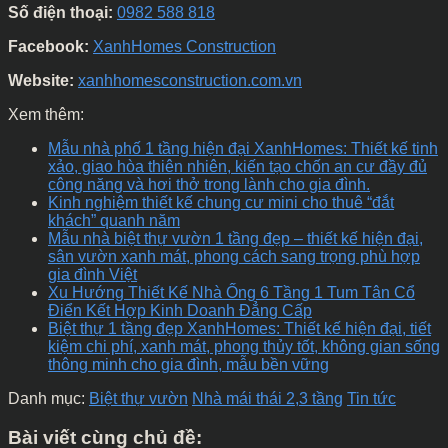
Số điện thoại:
0982 588 818
Facebook:
XanhHomes Construction
Website:
xanhhomesconstruction.com.vn
Xem thêm:
Mẫu nhà phố 1 tầng hiện đại XanhHomes: Thiết kế tinh
xảo, giao hòa thiên nhiên, kiến tạo chốn an cư đầy đủ
công năng và hơi thở trong lành cho gia đình.
Kinh nghiệm thiết kế chung cư mini cho thuê “đắt
khách” quanh năm
Mẫu nhà biệt thự vườn 1 tầng đẹp – thiết kế hiện đại,
sân vườn xanh mát, phong cách sang trọng phù hợp
gia đình Việt
Xu Hướng Thiết Kế Nhà Ống 6 Tầng 1 Tum Tân Cổ
Điển Kết Hợp Kinh Doanh Đẳng Cấp
Biệt thự 1 tầng đẹp XanhHomes: Thiết kế hiện đại, tiết
kiệm chi phí, xanh mát, phong thủy tốt, không gian sống
thông minh cho gia đình, mẫu bền vững
Danh mục:
Biệt thự vườn
Nhà mái thái 2,3 tầng
Tin tức
Bài viết cùng chủ đề: