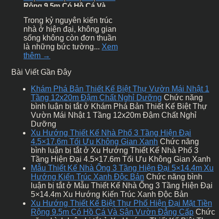
Rộng 9.5m Có Hồ Cá Và
Sân Vườn Đẳng Cấp
Trong kỷ nguyên kiến trúc
nhà ở hiện đại, không gian
sống không còn đơn thuần
là những bức tường...
Xem
thêm →
Bài Viết Gần Đây
Khám Phá Bản Thiết Kế Biệt Thự Vườn Mái Nhật 1
Tầng 12x20m Đậm Chất Nghỉ Dưỡng
Chức năng
bình luận bị tắt
ở Khám Phá Bản Thiết Kế Biệt Thự
Vườn Mái Nhật 1 Tầng 12x20m Đậm Chất Nghỉ
Dưỡng
Xu Hướng Thiết Kế Nhà Phố 3 Tầng Hiện Đại
4.5×17.6m Tối Ưu Không Gian Xanh
Chức năng
bình luận bị tắt
ở Xu Hướng Thiết Kế Nhà Phố 3
Tầng Hiện Đại 4.5×17.6m Tối Ưu Không Gian Xanh
Mẫu Thiết Kế Nhà Ống 3 Tầng Hiện Đại 5×14.4m Xu
Hướng Kiến Trúc Xanh Độc Bản
Chức năng bình
luận bị tắt
ở Mẫu Thiết Kế Nhà Ống 3 Tầng Hiện Đại
5×14.4m Xu Hướng Kiến Trúc Xanh Độc Bản
Xu Hướng Thiết Kế Biệt Thự Phố Hiện Đại Mặt Tiền
Rộng 9.5m Có Hồ Cá Và Sân Vườn Đẳng Cấp
Chức