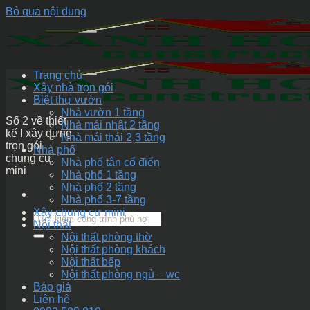
Bỏ qua nội dung
Trang chủ
Xây nhà trọn gói
Biệt thự vườn
Nhà vườn 1 tầng
Số 2 về thiết
Nhà mái nhật 2 tầng
kế I xây dựng
Nhà mái thái 2,3 tầng
trọn gói
Nhà phố
chung cư
Nhà phố tân cổ điển
mini
Nhà phố 1 tầng
Nhà phố 2 tầng
Nhà phố 3-7 tầng
Xây chung cư mini
Nội thất
Nội thất phòng thờ
Nội thất phòng khách
Nội thất bếp
Nội thất phòng ngủ – wc
Báo giá
Liên hệ