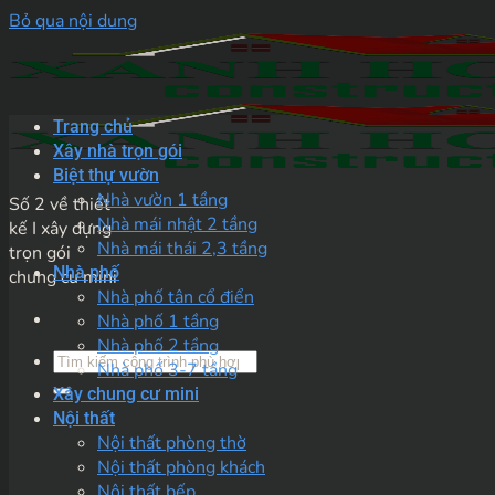
Bỏ qua nội dung
Trang chủ
Xây nhà trọn gói
Biệt thự vườn
Nhà vườn 1 tầng
Số 2 về thiết
Nhà mái nhật 2 tầng
kế I xây dựng
Nhà mái thái 2,3 tầng
trọn gói
Nhà phố
chung cư mini
Nhà phố tân cổ điển
Nhà phố 1 tầng
Nhà phố 2 tầng
Nhà phố 3-7 tầng
Xây chung cư mini
Nội thất
Nội thất phòng thờ
Nội thất phòng khách
Nội thất bếp