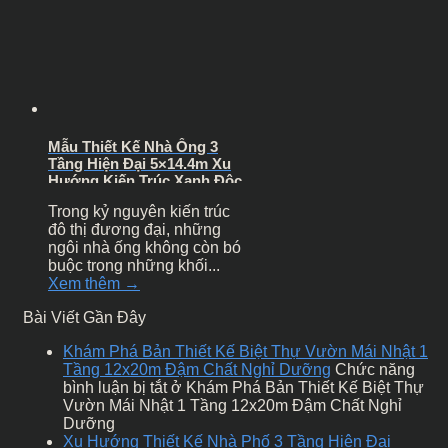
Mẫu Thiết Kế Nhà Ống 3
Tầng Hiện Đại 5×14.4m Xu
Hướng Kiến Trúc Xanh Độc
Bản
Trong kỷ nguyên kiến trúc
đô thị đương đại, những
ngôi nhà ống không còn bó
buộc trong những khối...
Xem thêm →
Bài Viết Gần Đây
Khám Phá Bản Thiết Kế Biệt Thự Vườn Mái Nhật 1
Tầng 12x20m Đậm Chất Nghỉ Dưỡng
Chức năng
bình luận bị tắt
ở Khám Phá Bản Thiết Kế Biệt Thự
Vườn Mái Nhật 1 Tầng 12x20m Đậm Chất Nghỉ
Dưỡng
Xu Hướng Thiết Kế Nhà Phố 3 Tầng Hiện Đại