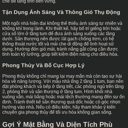
chế để tăng tính bền vững.
Tận Dụng Ánh Sáng Và Thông Gió Thụ Động
Một ngôi nhà hiện đại không thể thiếu ánh sáng tự nhiên và
không khí trong lành. Khi thiết kế, hãy bố trí giếng trời hoặc
cửa sổ lớn ở tầng tum để đưa ánh sáng xuống các tầng
dưới. Sân thượng nên được lát gạch chống trơn, có hệ
thống thoát nước tốt và mái che di động để linh hoạt sử
dụng. Hướng đón gió mát, tránh nắng gắt cũng cần được
tính toán kỹ lưỡng, giúp tiết kiệm điện năng cho điều hòa.
Phong Thủy Và Bố Cục Hợp Lý
Phong thủy không chỉ mang lại may mắn mà còn tạo sự hài
hòa về năng lượng. Với mẫu nhà ống 2 tầng 1 tum, bạn nên
đặt phòng khách và bếp ở tầng trệt, các phòng ngủ trên tầng
2, phòng thờ và sân thượng ở tầng tum. Hình khối nhà
vuông vắn, mái bằng hoặc mái lệch thường mang đến sự ổn
định. Tránh thiết kế sân thượng quá dốc hoặc có góc nhọn
hướng vào nhà. Nếu có điều kiện, hãy tham khảo ý kiến
chuyên gia phong thủy để tối ưu hóa không gian sống.
Gợi Ý Mặt Bằng Và Diện Tích Phù