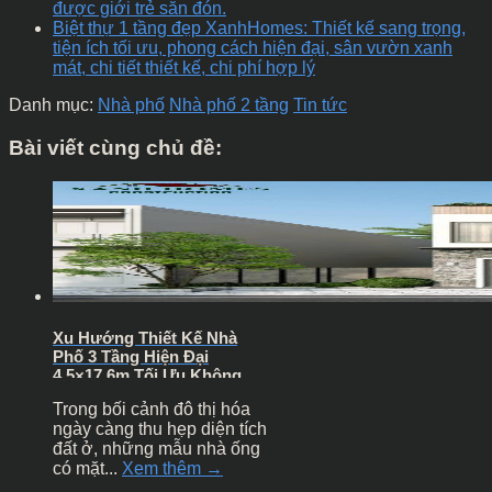
được giới trẻ săn đón.
Biệt thự 1 tầng đẹp XanhHomes: Thiết kế sang trọng,
tiện ích tối ưu, phong cách hiện đại, sân vườn xanh
mát, chi tiết thiết kế, chi phí hợp lý
Danh mục:
Nhà phố
Nhà phố 2 tầng
Tin tức
Bài viết cùng chủ đề:
Xu Hướng Thiết Kế Nhà
Phố 3 Tầng Hiện Đại
4.5×17.6m Tối Ưu Không
Gian Xanh
Trong bối cảnh đô thị hóa
ngày càng thu hẹp diện tích
đất ở, những mẫu nhà ống
có mặt...
Xem thêm →