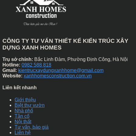
CÔNG TY TƯ VẤN THIẾT KẾ KIẾN TRÚC XÂY
DỰNG XANH HOMES
Trụ sở chính:
Bắc Linh Đàm, Phường Định Công, Hà Nội
Hotline:
0982 588 818
Gmail:
kientrucxaydungxanhhome@gmail.com
Website:
xanhhomesconstruction.com.vn
Liên kết nhanh
Giới thiệu
Biệt thự vườn
Nhà phố
Tân cổ
Nội thất
Tư vấn, báo giá
Liên hệ