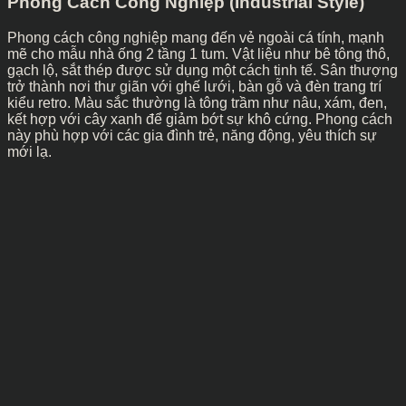
Phong Cách Công Nghiệp (Industrial Style)
Phong cách công nghiệp mang đến vẻ ngoài cá tính, mạnh
mẽ cho mẫu nhà ống 2 tầng 1 tum. Vật liệu như bê tông thô,
gạch lộ, sắt thép được sử dụng một cách tinh tế. Sân thượng
trở thành nơi thư giãn với ghế lưới, bàn gỗ và đèn trang trí
kiểu retro. Màu sắc thường là tông trầm như nâu, xám, đen,
kết hợp với cây xanh để giảm bớt sự khô cứng. Phong cách
này phù hợp với các gia đình trẻ, năng động, yêu thích sự
mới lạ.