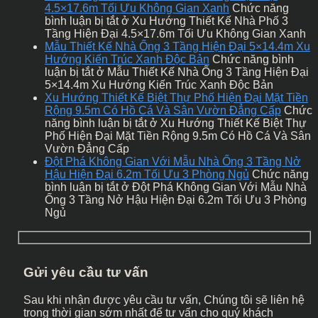
4.5×17.6m Tối Ưu Không Gian Xanh
Chức năng
bình luận bị tắt
ở Xu Hướng Thiết Kế Nhà Phố 3
Tầng Hiện Đại 4.5×17.6m Tối Ưu Không Gian Xanh
Mẫu Thiết Kế Nhà Ống 3 Tầng Hiện Đại 5×14.4m Xu
Hướng Kiến Trúc Xanh Độc Bản
Chức năng bình
luận bị tắt
ở Mẫu Thiết Kế Nhà Ống 3 Tầng Hiện Đại
5×14.4m Xu Hướng Kiến Trúc Xanh Độc Bản
Xu Hướng Thiết Kế Biệt Thự Phố Hiện Đại Mặt Tiền
Rộng 9.5m Có Hồ Cá Và Sân Vườn Đẳng Cấp
Chức
năng bình luận bị tắt
ở Xu Hướng Thiết Kế Biệt Thự
Phố Hiện Đại Mặt Tiền Rộng 9.5m Có Hồ Cá Và Sân
Vườn Đẳng Cấp
Đột Phá Không Gian Với Mẫu Nhà Ống 3 Tầng Nở
Hậu Hiện Đại 6.2m Tối Ưu 3 Phòng Ngủ
Chức năng
bình luận bị tắt
ở Đột Phá Không Gian Với Mẫu Nhà
Ống 3 Tầng Nở Hậu Hiện Đại 6.2m Tối Ưu 3 Phòng
Ngủ
Gửi yêu cầu tư vấn
Sau khi nhận được yêu cầu tư vấn, Chúng tôi sẽ liên hệ
trong thời gian sớm nhất để tư vấn cho quý khách