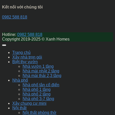
Kết nối với chúng tôi
0982 588 818
Hotline:
0982 588 818
Copyright 2019-2025 © Xanh Homes
Trang chủ
Xây nhà trọn gói
Biệt thự vườn
Nhà vườn 1 tầng
Nhà mái nhật 2 tầng
Nhà mái thái 2,3 tầng
Nhà phố
Nhà phố tân cổ điển
Nhà phố 1 tầng
Nhà phố 2 tầng
Nhà phố 3-7 tầng
Xây chung cư mini
Nội thất
Nội thất phòng thờ