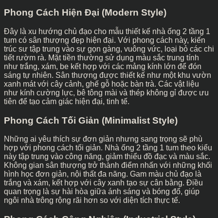
Phong Cách Hiện Đại (Modern Style)
Đây là xu hướng chủ đạo cho mẫu thiết kế nhà ống 2 tầng 1
tum có sân thượng đẹp hiện đại. Với phong cách này, kiến
trúc sư tập trung vào sự gọn gàng, vuông vức, loại bỏ các chi
tiết rườm rà. Mặt tiền thường sử dụng màu sắc trung tính
như trắng, xám, be kết hợp với các mảng kính lớn để đón
sáng tự nhiên. Sân thượng được thiết kế như một khu vườn
xanh mát với cây cảnh, ghế gỗ hoặc bàn trà. Các vật liệu
như kính cường lực, bê tông mài và thép không gỉ được ưu
tiên để tạo cảm giác hiện đại, tinh tế.
Phong Cách Tối Giản (Minimalist Style)
Những ai yêu thích sự đơn giản nhưng sang trọng sẽ phù
hợp với phong cách tối giản. Nhà ống 2 tầng 1 tum theo kiểu
này tập trung vào công năng, giảm thiểu đồ đạc và màu sắc.
Không gian sân thượng trở thành điểm nhấn với những khối
hình học đơn giản, nội thất đa năng. Gam màu chủ đạo là
trắng và xám, kết hợp với cây xanh tạo sự cân bằng. Điều
quan trọng là sự hài hòa giữa ánh sáng và bóng đổ, giúp
ngôi nhà trông rộng rãi hơn so với diện tích thực tế.