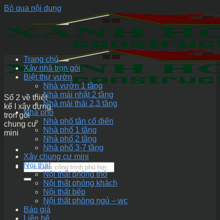
Bỏ qua nội dung
Trang chủ
Xây nhà trọn gói
Biệt thự vườn
Nhà vườn 1 tầng
Nhà mái nhật 2 tầng
Số 2 về thiết
Nhà mái thái 2,3 tầng
kế I xây dựng
Nhà phố
trọn gói
Nhà phố tân cổ điển
chung cư
Nhà phố 1 tầng
mini
Nhà phố 2 tầng
Nhà phố 3-7 tầng
Xây chung cư mini
Nội thất
Nội thất phòng thờ
Nội thất phòng khách
Nội thất bếp
Nội thất phòng ngủ – wc
Báo giá
Liên hệ