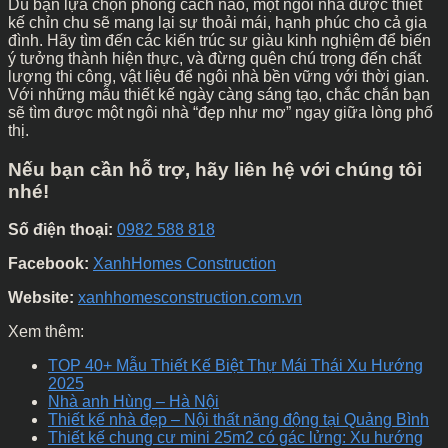
Dù bạn lựa chọn phong cách nào, một ngôi nhà được thiết
kế chỉn chu sẽ mang lại sự thoải mái, hạnh phúc cho cả gia
đình. Hãy tìm đến các kiến trúc sư giàu kinh nghiệm để biến
ý tưởng thành hiện thực, và đừng quên chú trọng đến chất
lượng thi công, vật liệu để ngôi nhà bền vững với thời gian.
Với những mẫu thiết kế ngày càng sáng tạo, chắc chắn bạn
sẽ tìm được một ngôi nhà “đẹp như mơ” ngay giữa lòng phố
thị.
Nếu bạn cần hỗ trợ, hãy liên hệ với chúng tôi
nhé!
Số điện thoại:
0982 588 818
Facebook:
XanhHomes Construction
Website:
xanhhomesconstruction.com.vn
Xem thêm:
TOP 40+ Mẫu Thiết Kế Biệt Thự Mái Thái Xu Hướng
2025
Nhà anh Hùng – Hà Nội
Thiết kế nhà đẹp – Nội thất năng động tại Quảng Bình
Thiết kế chung cư mini 25m2 có gác lửng: Xu hướng