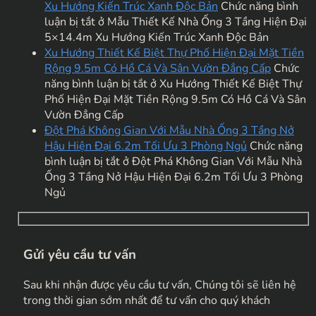
Xu Hướng Kiến Trúc Xanh Độc Bản
Chức năng bình
luận bị tắt
ở Mẫu Thiết Kế Nhà Ống 3 Tầng Hiện Đại
5×14.4m Xu Hướng Kiến Trúc Xanh Độc Bản
Xu Hướng Thiết Kế Biệt Thự Phố Hiện Đại Mặt Tiền
Rộng 9.5m Có Hồ Cá Và Sân Vườn Đẳng Cấp
Chức
năng bình luận bị tắt
ở Xu Hướng Thiết Kế Biệt Thự
Phố Hiện Đại Mặt Tiền Rộng 9.5m Có Hồ Cá Và Sân
Vườn Đẳng Cấp
Đột Phá Không Gian Với Mẫu Nhà Ống 3 Tầng Nở
Hậu Hiện Đại 6.2m Tối Ưu 3 Phòng Ngủ
Chức năng
bình luận bị tắt
ở Đột Phá Không Gian Với Mẫu Nhà
Ống 3 Tầng Nở Hậu Hiện Đại 6.2m Tối Ưu 3 Phòng
Ngủ
Gửi yêu cầu tư vấn
Sau khi nhận được yêu cầu tư vấn, Chúng tôi sẽ liên hệ
trong thời gian sớm nhất để tư vấn cho quý khách