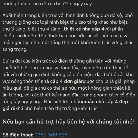
những thành tựu rực rỡ cho đến ngày nay
Xuất hiện trong kiến trúc với hình ảnh không quá đồ sộ, phô
trương giống các loại hình biệt thự cao tầng khác như biệt
thự 3 tầng, biệt thự 4 tầng…
thiết kế nhà cấp 4
với phần
chiều cao khiêm tốn được bao bọc bởi các vật liệu gạch, và
mái ngói tạo nên một tổng thể một khối kiến trúc vững chắc
sang trọng.
Sự ra đời của kiến trúc cổ điển thường gắn liền với những
thiết kế biệt thự xa hoa và lộng lẫy, tuy nhiên trên thực tế
đối với những gia đình không có điều kiện, đặc biệt ở các khu
vực nông thôn thì
nhà cấp 4 đơn giản
được cho là là giải pháp
hiệu quả, để gia chủ có thể sở hữu một không gian thiết kế
ấn tượng, với các thiết kế mang đặc trưng phong cách cổ điển
lộng lẫy nguy nga. Đặc biệt khi những
mẫu nhà cấp 4 đẹp
giá rẻ
khá phổ biến trên thị trường kiến trúc.
Nếu bạn cần hỗ trợ, hãy liên hệ với chúng tôi nhé!
Số điện thoại:
0982 588 818