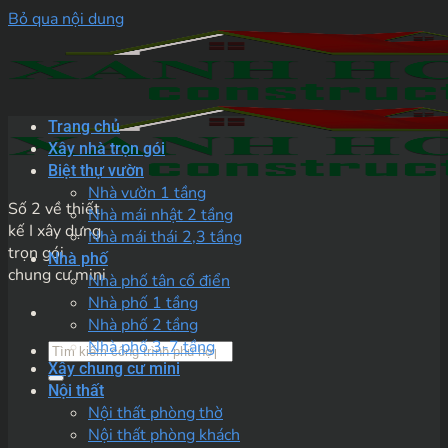
Bỏ qua nội dung
Trang chủ
Xây nhà trọn gói
Biệt thự vườn
Nhà vườn 1 tầng
Số 2 về thiết
Nhà mái nhật 2 tầng
kế I xây dựng
Nhà mái thái 2,3 tầng
trọn gói
Nhà phố
chung cư mini
Nhà phố tân cổ điển
Nhà phố 1 tầng
Nhà phố 2 tầng
Nhà phố 3-7 tầng
Xây chung cư mini
Nội thất
Nội thất phòng thờ
Nội thất phòng khách