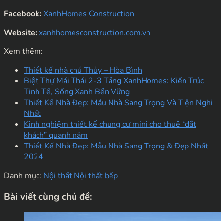
Facebook:
XanhHomes Construction
Website:
xanhhomesconstruction.com.vn
Xem thêm:
Thiết kế nhà chú Thủy – Hòa Bình
Biệt Thự Mái Thái 2-3 Tầng XanhHomes: Kiến Trúc
Tinh Tế, Sống Xanh Bền Vững
Thiết Kế Nhà Đẹp: Mẫu Nhà Sang Trọng Và Tiện Nghi
Nhất
Kinh nghiệm thiết kế chung cư mini cho thuê “đắt
khách” quanh năm
Thiết Kế Nhà Đẹp: Mẫu Nhà Sang Trọng & Đẹp Nhất
2024
Danh mục:
Nội thất
Nội thất bếp
Bài viết cùng chủ đề: