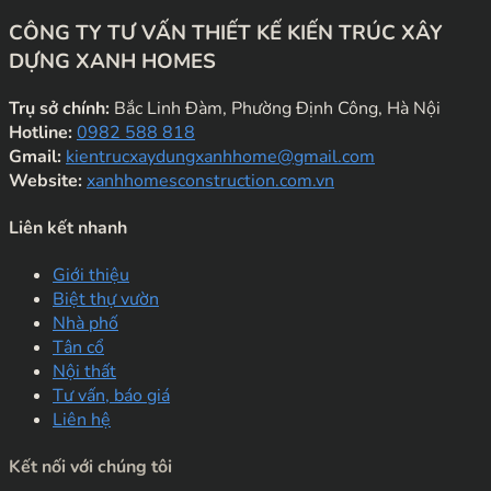
CÔNG TY TƯ VẤN THIẾT KẾ KIẾN TRÚC XÂY
DỰNG XANH HOMES
Trụ sở chính:
Bắc Linh Đàm, Phường Định Công, Hà Nội
Hotline:
0982 588 818
Gmail:
kientrucxaydungxanhhome@gmail.com
Website:
xanhhomesconstruction.com.vn
Liên kết nhanh
Giới thiệu
Biệt thự vườn
Nhà phố
Tân cổ
Nội thất
Tư vấn, báo giá
Liên hệ
Kết nối với chúng tôi