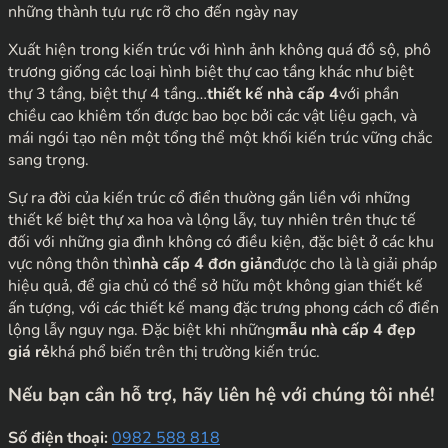
những thành tựu rực rỡ cho đến ngày nay
Xuất hiện trong kiến trúc với hình ảnh không quá đồ sộ, phô
trương giống các loại hình biệt thự cao tầng khác như biệt
thự 3 tầng, biệt thự 4 tầng…
thiết kế nhà cấp 4
với phần
chiều cao khiêm tốn được bao bọc bởi các vật liệu gạch, và
mái ngói tạo nên một tổng thể một khối kiến trúc vững chắc
sang trọng.
Sự ra đời của kiến trúc cổ điển thường gắn liền với những
thiết kế biệt thự xa hoa và lộng lẫy, tuy nhiên trên thực tế
đối với những gia đình không có điều kiện, đặc biệt ở các khu
vực nông thôn thì
nhà cấp 4 đơn giản
được cho là là giải pháp
hiệu quả, để gia chủ có thể sở hữu một không gian thiết kế
ấn tượng, với các thiết kế mang đặc trưng phong cách cổ điển
lộng lẫy nguy nga. Đặc biệt khi những
mẫu nhà cấp 4 đẹp
giá rẻ
khá phổ biến trên thị trường kiến trúc.
Nếu bạn cần hỗ trợ, hãy liên hệ với chúng tôi nhé!
Số điện thoại:
0982 588 818