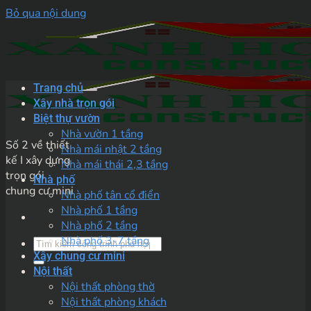
Bỏ qua nội dung
Trang chủ
Xây nhà trọn gói
Biệt thự vườn
Nhà vườn 1 tầng
Số 2 về thiết
Nhà mái nhật 2 tầng
kế I xây dựng
Nhà mái thái 2,3 tầng
trọn gói
Nhà phố
chung cư mini
Nhà phố tân cổ điển
Nhà phố 1 tầng
Nhà phố 2 tầng
Nhà phố 3-7 tầng
Xây chung cư mini
Nội thất
Nội thất phòng thờ
Nội thất phòng khách