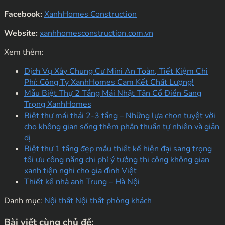
Facebook:
XanhHomes Construction
Website:
xanhhomesconstruction.com.vn
Xem thêm:
Dịch Vụ Xây Chung Cư Mini An Toàn, Tiết Kiệm Chi
Phí: Công Ty XanhHomes Cam Kết Chất Lượng!
Mẫu Biệt Thự 2 Tầng Mái Nhật Tân Cổ Điển Sang
Trọng XanhHomes
Biệt thự mái thái 2-3 tầng – Những lựa chọn tuyệt vời
cho không gian sống thêm phần thuần tự nhiên và giản
dị
Biệt thự 1 tầng đẹp mẫu thiết kế hiện đại sang trọng
tối ưu công năng chi phí ý tưởng thi công không gian
xanh tiện nghi cho gia đình Việt
Thiết kế nhà anh Trung – Hà Nội
Danh mục:
Nội thất
Nội thất phòng khách
Bài viết cùng chủ đề: