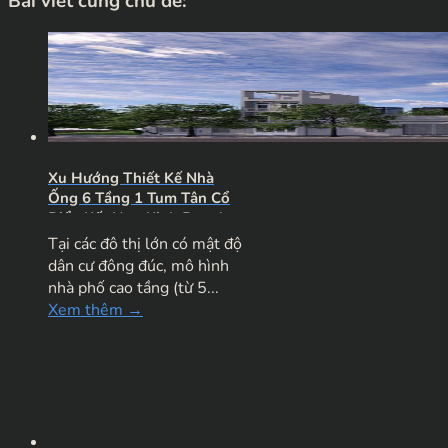
Bài viết cùng chủ đề:
Xu Hướng Thiết Kế Nhà
Ống 6 Tầng 1 Tum Tân Cổ
Điển Kết Hợp Kinh Doanh
Đẳng Cấp
Tại các đô thị lớn có mật độ
dân cư đông đúc, mô hình
nhà phố cao tầng (từ 5...
Xem thêm →