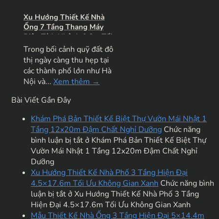
Xu Hướng Thiết Kế Nhà
Ống 7 Tầng Thang Máy
Diện Tích Nhỏ 4×9.3m Tối
Ưu Dòng Tiền Cho Thuê
Trong bối cảnh quỹ đất đô
thị ngày càng thu hẹp tại
các thành phố lớn như Hà
Nội và...
Xem thêm →
Bài Viết Gần Đây
Khám Phá Bản Thiết Kế Biệt Thự Vườn Mái Nhật 1
Tầng 12x20m Đậm Chất Nghỉ Dưỡng
Chức năng
bình luận bị tắt
ở Khám Phá Bản Thiết Kế Biệt Thự
Vườn Mái Nhật 1 Tầng 12x20m Đậm Chất Nghỉ
Dưỡng
Xu Hướng Thiết Kế Nhà Phố 3 Tầng Hiện Đại
4.5×17.6m Tối Ưu Không Gian Xanh
Chức năng bình
luận bị tắt
ở Xu Hướng Thiết Kế Nhà Phố 3 Tầng
Hiện Đại 4.5×17.6m Tối Ưu Không Gian Xanh
Mẫu Thiết Kế Nhà Ống 3 Tầng Hiện Đại 5×14.4m