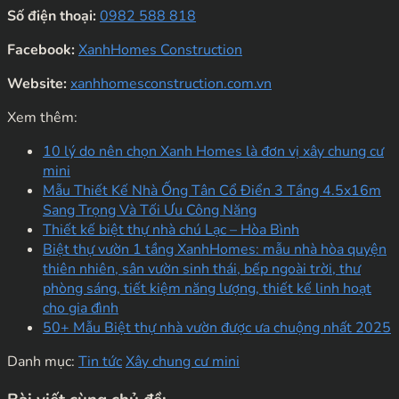
Số điện thoại:
0982 588 818
Facebook:
XanhHomes Construction
Website:
xanhhomesconstruction.com.vn
Xem thêm:
10 lý do nên chọn Xanh Homes là đơn vị xây chung cư
mini
Mẫu Thiết Kế Nhà Ống Tân Cổ Điển 3 Tầng 4.5x16m
Sang Trọng Và Tối Ưu Công Năng
Thiết kế biệt thự nhà chú Lạc – Hòa Bình
Biệt thự vườn 1 tầng XanhHomes: mẫu nhà hòa quyện
thiên nhiên, sân vườn sinh thái, bếp ngoài trời, thư
phòng sáng, tiết kiệm năng lượng, thiết kế linh hoạt
cho gia đình
50+ Mẫu Biệt thự nhà vườn được ưa chuộng nhất 2025
Danh mục:
Tin tức
Xây chung cư mini