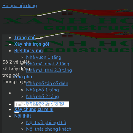
Bỏ qua nội dung
Trang chủ
Xây nhà trọn gói
Biệt thự vườn
Nhà vườn 1 tầng
Số 2 về thiết
Nhà mái nhật 2 tầng
kế I xây dựng
Nhà mái thái 2,3 tầng
trọn gói
Nhà phố
chung cư mini
Nhà phố tân cổ điển
Nhà phố 1 tầng
Nhà phố 2 tầng
Nhà phố 3-7 tầng
Xây chung cư mini
Nội thất
Nội thất phòng thờ
Nội thất phòng khách