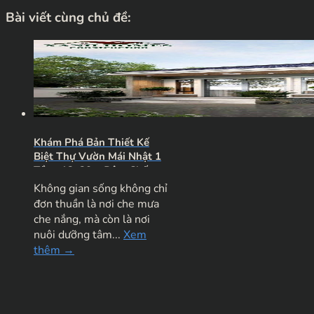
Bài viết cùng chủ đề:
Khám Phá Bản Thiết Kế
Biệt Thự Vườn Mái Nhật 1
Tầng 12x20m Đậm Chất
Nghỉ Dưỡng
Không gian sống không chỉ
đơn thuần là nơi che mưa
che nắng, mà còn là nơi
nuôi dưỡng tâm...
Xem
thêm →