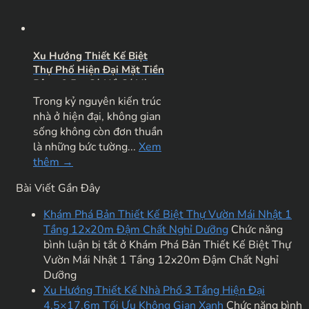
Xu Hướng Thiết Kế Biệt
Thự Phố Hiện Đại Mặt Tiền
Rộng 9.5m Có Hồ Cá Và
Sân Vườn Đẳng Cấp
Trong kỷ nguyên kiến trúc
nhà ở hiện đại, không gian
sống không còn đơn thuần
là những bức tường...
Xem
thêm →
Bài Viết Gần Đây
Khám Phá Bản Thiết Kế Biệt Thự Vườn Mái Nhật 1
Tầng 12x20m Đậm Chất Nghỉ Dưỡng
Chức năng
bình luận bị tắt
ở Khám Phá Bản Thiết Kế Biệt Thự
Vườn Mái Nhật 1 Tầng 12x20m Đậm Chất Nghỉ
Dưỡng
Xu Hướng Thiết Kế Nhà Phố 3 Tầng Hiện Đại
4.5×17.6m Tối Ưu Không Gian Xanh
Chức năng bình