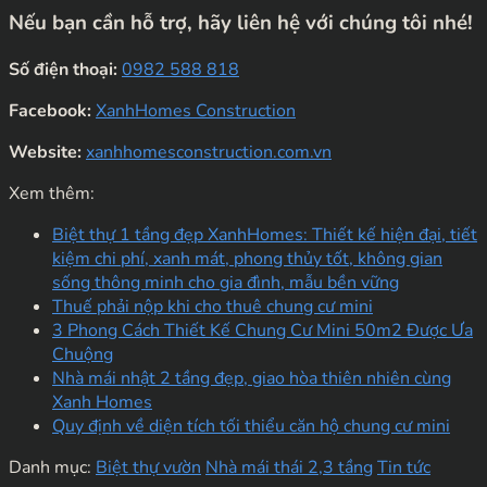
Nếu bạn cần hỗ trợ, hãy liên hệ với chúng tôi nhé!
Số điện thoại:
0982 588 818
Facebook:
XanhHomes Construction
Website:
xanhhomesconstruction.com.vn
Xem thêm:
Biệt thự 1 tầng đẹp XanhHomes: Thiết kế hiện đại, tiết
kiệm chi phí, xanh mát, phong thủy tốt, không gian
sống thông minh cho gia đình, mẫu bền vững
Thuế phải nộp khi cho thuê chung cư mini
3 Phong Cách Thiết Kế Chung Cư Mini 50m2 Được Ưa
Chuộng
Nhà mái nhật 2 tầng đẹp, giao hòa thiên nhiên cùng
Xanh Homes
Quy định về diện tích tối thiểu căn hộ chung cư mini
Danh mục:
Biệt thự vườn
Nhà mái thái 2,3 tầng
Tin tức