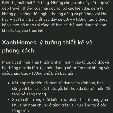
Biệt thự mái thái 2-3 tầng. Những công trình này kết hợp vẻ
đẹp truyền thống của mái dốc với bố cục hiện đại, đem lại
không gian sống tiện nghi, thoáng đãng và phù hợp với khí
hậu Việt Nam. Bài viết sau đây sẽ gợi ý ý tưởng, lưu ý thiết
kế và một số mẹo thi công để bạn có thể hình dung rõ hơn
khi bắt tay vào thực hiện.
XanhHomes: ý tưởng thiết kế và
phong cách
Phong cách mái Thái thường nhấn mạnh vào tỷ lệ, độ dốc và
hệ thống mái đa lớp, tạo nên đường nét mềm mại nhưng vẫn
chắc chắn. Các ý tưởng phổ biến bao gồm:
Kết hợp mặt tiền hài hòa: sử dụng cửa kính lớn, ban
công với lan can sắt hoặc gỗ, kết hợp đá ốp tự nhiên để
tăng vẻ sang trọng.
Sự cân đối trong khối kiến trúc: phân chia rõ ràng giữa
khu sinh hoạt chung ở tầng trệt và khu riêng tư ở các
tầng trên.