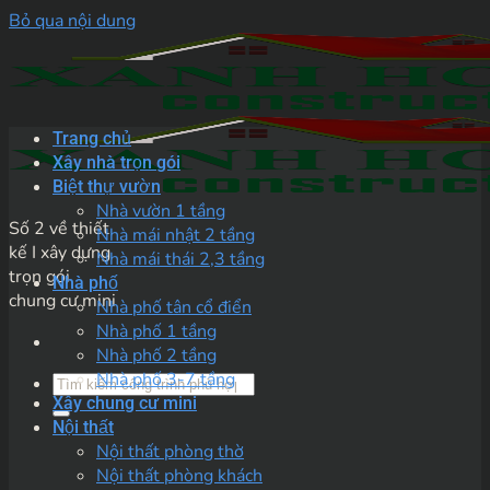
Bỏ qua nội dung
Trang chủ
Xây nhà trọn gói
Biệt thự vườn
Nhà vườn 1 tầng
Số 2 về thiết
Nhà mái nhật 2 tầng
kế I xây dựng
Nhà mái thái 2,3 tầng
trọn gói
Nhà phố
chung cư mini
Nhà phố tân cổ điển
Nhà phố 1 tầng
Nhà phố 2 tầng
Nhà phố 3-7 tầng
Xây chung cư mini
Nội thất
Nội thất phòng thờ
Nội thất phòng khách