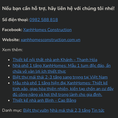
Nếu bạn cần hỗ trợ, hãy liên hệ với chúng tôi nhé!
Số điện thoại:
0982 588 818
Facebook:
XanhHomes Construction
Website:
xanhhomesconstruction.com.vn
Xem thêm:
Thiết kế nội thất nhà anh Khánh – Thanh Hóa
Nhà phố 1 tầng XanhHomes: Mẫu 1 tum độc đáo, ẩn
chứa vô vàn lợi ích thiết thực
Biệt thự mái thái 2-3 tầng sang trọng tại Việt Nam
Mẫu nhà phố 1 tầng hiện đại XanhHomes: Thiết kế
tinh xảo, giao hòa thiên nhiên, kiến tạo chốn an cư đầy
đủ công năng và hơi thở trong lành cho gia đình.
Thiết kế nhà anh Bình – Cao Bằng
Danh mục:
Biệt thự vườn
Nhà mái thái 2,3 tầng
Tin tức