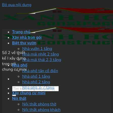
Bỏ qua nội dung
Trang chủ
Xây nhà trọn gói
Biệt thự vườn
Nhà vườn 1 tầng
Số 2 về thiết
Nhà mái nhật 2 tầng
kế I xây dựng
Nhà mái thái 2,3 tầng
trọn gói
Nhà phố
chung cư mini
Nhà phố tân cổ điển
Nhà phố 1 tầng
Nhà phố 2 tầng
Nhà phố 3-7 tầng
Xây chung cư mini
Nội thất
Nội thất phòng thờ
Nội thất phòng khách