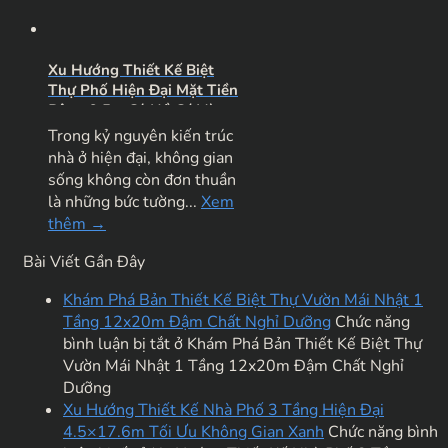
Xu Hướng Thiết Kế Biệt
Thự Phố Hiện Đại Mặt Tiền
Rộng 9.5m Có Hồ Cá Và
Sân Vườn Đẳng Cấp
Trong kỷ nguyên kiến trúc
nhà ở hiện đại, không gian
sống không còn đơn thuần
là những bức tường...
Xem
thêm →
Bài Viết Gần Đây
Khám Phá Bản Thiết Kế Biệt Thự Vườn Mái Nhật 1
Tầng 12x20m Đậm Chất Nghỉ Dưỡng
Chức năng
bình luận bị tắt
ở Khám Phá Bản Thiết Kế Biệt Thự
Vườn Mái Nhật 1 Tầng 12x20m Đậm Chất Nghỉ
Dưỡng
Xu Hướng Thiết Kế Nhà Phố 3 Tầng Hiện Đại
4.5×17.6m Tối Ưu Không Gian Xanh
Chức năng bình