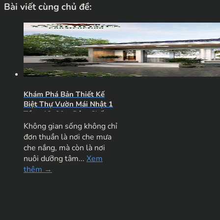
Bài viết cùng chủ đề:
Khám Phá Bản Thiết Kế
Biệt Thự Vườn Mái Nhật 1
Tầng 12x20m Đậm Chất
Nghỉ Dưỡng
Không gian sống không chỉ
đơn thuần là nơi che mưa
che nắng, mà còn là nơi
nuôi dưỡng tâm...
Xem
thêm →