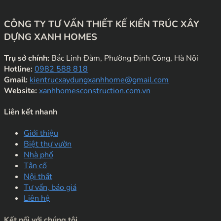
CÔNG TY TƯ VẤN THIẾT KẾ KIẾN TRÚC XÂY
DỰNG XANH HOMES
Trụ sở chính:
Bắc Linh Đàm, Phường Định Công, Hà Nội
Hotline:
0982 588 818
Gmail:
kientrucxaydungxanhhome@gmail.com
Website:
xanhhomesconstruction.com.vn
Liên kết nhanh
Giới thiệu
Biệt thự vườn
Nhà phố
Tân cổ
Nội thất
Tư vấn, báo giá
Liên hệ
Kết nối với chúng tôi