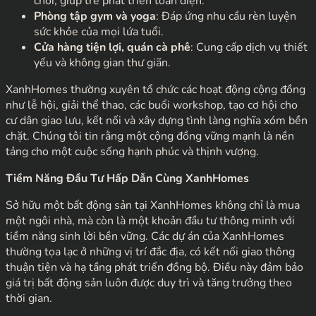
chơi, giúp trẻ phát triển toàn diện.
Phòng tập gym và yoga
: Đáp ứng nhu cầu rèn luyện
sức khỏe của mọi lứa tuổi.
Cửa hàng tiện lợi, quán cà phê
: Cung cấp dịch vụ thiết
yếu và không gian thư giãn.
XanhHomes thường xuyên tổ chức các hoạt động cộng đồng
như lễ hội, giải thể thao, các buổi workshop, tạo cơ hội cho
cư dân giao lưu, kết nối và xây dựng tình làng nghĩa xóm bền
chặt. Chúng tôi tin rằng một cộng đồng vững mạnh là nền
tảng cho một cuộc sống hạnh phúc và thịnh vượng.
Tiềm Năng Đầu Tư Hấp Dẫn Cùng XanhHomes
Sở hữu một bất động sản tại XanhHomes không chỉ là mua
một ngôi nhà, mà còn là một khoản đầu tư thông minh với
tiềm năng sinh lời bền vững. Các dự án của XanhHomes
thường tọa lạc ở những vị trí đắc địa, có kết nối giao thông
thuận tiện và hạ tầng phát triển đồng bộ. Điều này đảm bảo
giá trị bất động sản luôn được duy trì và tăng trưởng theo
thời gian.