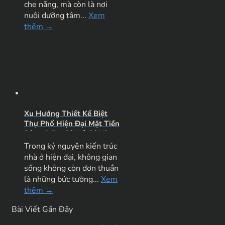
che nắng, mà còn là nơi
nuôi dưỡng tâm...
Xem
thêm →
Xu Hướng Thiết Kế Biệt
Thự Phố Hiện Đại Mặt Tiền
Rộng 9.5m Có Hồ Cá Và
Sân Vườn Đẳng Cấp
Trong kỷ nguyên kiến trúc
nhà ở hiện đại, không gian
sống không còn đơn thuần
là những bức tường...
Xem
thêm →
Bài Viết Gần Đây