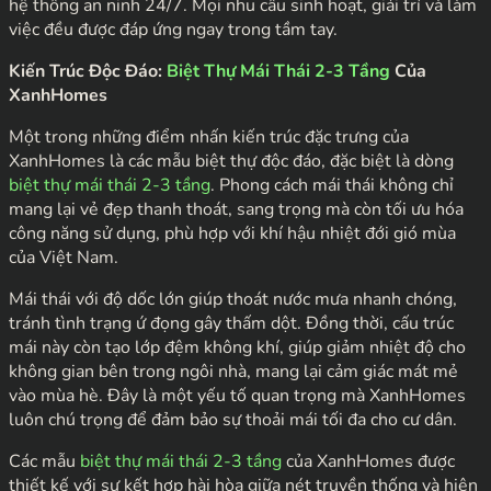
hệ thống an ninh 24/7. Mọi nhu cầu sinh hoạt, giải trí và làm
việc đều được đáp ứng ngay trong tầm tay.
Kiến Trúc Độc Đáo:
Biệt Thự Mái Thái 2-3 Tầng
Của
XanhHomes
Một trong những điểm nhấn kiến trúc đặc trưng của
XanhHomes là các mẫu biệt thự độc đáo, đặc biệt là dòng
biệt thự mái thái 2-3 tầng
. Phong cách mái thái không chỉ
mang lại vẻ đẹp thanh thoát, sang trọng mà còn tối ưu hóa
công năng sử dụng, phù hợp với khí hậu nhiệt đới gió mùa
của Việt Nam.
Mái thái với độ dốc lớn giúp thoát nước mưa nhanh chóng,
tránh tình trạng ứ đọng gây thấm dột. Đồng thời, cấu trúc
mái này còn tạo lớp đệm không khí, giúp giảm nhiệt độ cho
không gian bên trong ngôi nhà, mang lại cảm giác mát mẻ
vào mùa hè. Đây là một yếu tố quan trọng mà XanhHomes
luôn chú trọng để đảm bảo sự thoải mái tối đa cho cư dân.
Các mẫu
biệt thự mái thái 2-3 tầng
của XanhHomes được
thiết kế với sự kết hợp hài hòa giữa nét truyền thống và hiện