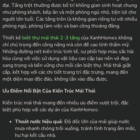
đại. Tầng trệt thường được bố trí không gian sinh hoạt chung
như phòng khách, bếp ăn và một phòng ngủ nhỏ, tiện lợi cho
người lớn tuổi. Các tầng trên là không gian riêng tư với nhiều
phòng ngủ, phòng làm việc và ban công thoáng đãng.
Thiết kế
biệt thự mái thái 2-3 tầng
của XanhHomes không
chỉ chú trọng đến công năng mà còn đề cao tính thẩm mỹ.
Những đường nét kiến trúc tinh tế, sự phối hợp màu sắc hài
hòa cùng với việc sử dụng vật liệu cao cấp tạo nên vẻ đẹp
sang trọng và bền vững cho mỗi căn biệt thự. Mái thái giật
cấp, kết hợp với các chi tiết trang trí đặc trưng, mang đến
một diện mạo độc đáo, không lẫn vào đâu được.
Ưu Điểm Nổi Bật Của Kiến Trúc Mái Thái
Kiến trúc mái thái mang đến nhiều ưu điểm vượt trội, đặc
biệt phù hợp với các dự án của XanhHomes:
Thoát nước hiệu quả
: Độ dốc lớn của mái giúp nước
mưa nhanh chóng trôi xuống, tránh tình trạng ẩm mốc,
hư hại kết cấu nhà.