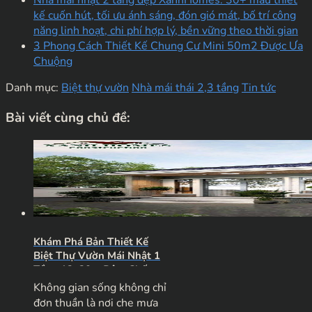
Nhà mái nhật 2 tầng đẹp XanhHomes: 30+ mẫu thiết
kế cuốn hút, tối ưu ánh sáng, đón gió mát, bố trí công
năng linh hoạt, chi phí hợp lý, bền vững theo thời gian
3 Phong Cách Thiết Kế Chung Cư Mini 50m2 Được Ưa
Chuộng
Danh mục:
Biệt thự vườn
Nhà mái thái 2,3 tầng
Tin tức
Bài viết cùng chủ đề:
Khám Phá Bản Thiết Kế
Biệt Thự Vườn Mái Nhật 1
Tầng 12x20m Đậm Chất
Nghỉ Dưỡng
Không gian sống không chỉ
đơn thuần là nơi che mưa