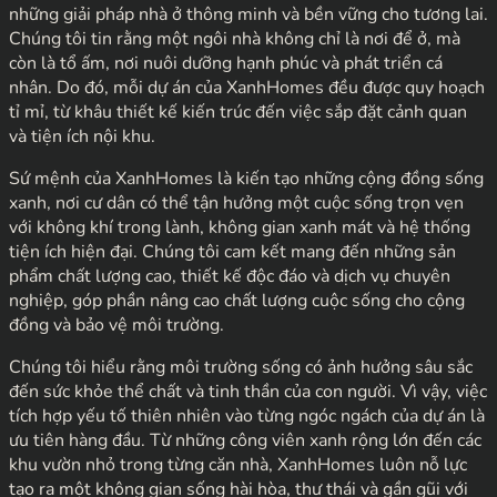
những giải pháp nhà ở thông minh và bền vững cho tương lai.
Chúng tôi tin rằng một ngôi nhà không chỉ là nơi để ở, mà
còn là tổ ấm, nơi nuôi dưỡng hạnh phúc và phát triển cá
nhân. Do đó, mỗi dự án của XanhHomes đều được quy hoạch
tỉ mỉ, từ khâu thiết kế kiến trúc đến việc sắp đặt cảnh quan
và tiện ích nội khu.
Sứ mệnh của XanhHomes là kiến tạo những cộng đồng sống
xanh, nơi cư dân có thể tận hưởng một cuộc sống trọn vẹn
với không khí trong lành, không gian xanh mát và hệ thống
tiện ích hiện đại. Chúng tôi cam kết mang đến những sản
phẩm chất lượng cao, thiết kế độc đáo và dịch vụ chuyên
nghiệp, góp phần nâng cao chất lượng cuộc sống cho cộng
đồng và bảo vệ môi trường.
Chúng tôi hiểu rằng môi trường sống có ảnh hưởng sâu sắc
đến sức khỏe thể chất và tinh thần của con người. Vì vậy, việc
tích hợp yếu tố thiên nhiên vào từng ngóc ngách của dự án là
ưu tiên hàng đầu. Từ những công viên xanh rộng lớn đến các
khu vườn nhỏ trong từng căn nhà, XanhHomes luôn nỗ lực
tạo ra một không gian sống hài hòa, thư thái và gần gũi với