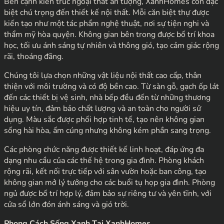
Bên cạnh kiến trúc ngoại thất ấn tượng, XanhHomes còn đặc
biệt chú trọng đến thiết kế nội thất. Mỗi căn biệt thự được
kiến tạo như một tác phẩm nghệ thuật, nơi sự tiện nghi và
thẩm mỹ hòa quyện. Không gian bên trong được bố trí khoa
học, tối ưu ánh sáng tự nhiên và thông gió, tạo cảm giác rộng
rãi, thoáng đãng.
Chúng tôi lựa chọn những vật liệu nội thất cao cấp, thân
thiện với môi trường và có độ bền cao. Từ sàn gỗ, gạch ốp lát
đến các thiết bị vệ sinh, nhà bếp đều đến từ những thương
hiệu uy tín, đảm bảo chất lượng và an toàn cho người sử
dụng. Màu sắc được phối hợp tinh tế, tạo nên không gian
sống hài hòa, ấm cúng nhưng không kém phần sang trọng.
Các phòng chức năng được thiết kế linh hoạt, đáp ứng đa
dạng nhu cầu của các thế hệ trong gia đình. Phòng khách
rộng rãi, kết nối trực tiếp với sân vườn hoặc ban công, tạo
không gian mở lý tưởng cho các buổi tụ họp gia đình. Phòng
ngủ được bố trí hợp lý, đảm bảo sự riêng tư và yên tĩnh, với
cửa sổ lớn đón ánh sáng và gió trời.
Phong Cách Sống Xanh Tại XanhHomes