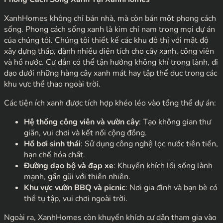
XanhHomes không chỉ bán nhà, mà còn bán một phong cách
sống. Phong cách sống xanh là kim chỉ nam trong mọi dự án
của chúng tôi. Chúng tôi thiết kế các khu đô thị với mật độ
xây dựng thấp, dành nhiều diện tích cho cây xanh, công viên
và hồ nước. Cư dân có thể tận hưởng không khí trong lành, đi
dạo dưới những hàng cây xanh mát hay tập thể dục trong các
khu vực thể thao ngoài trời.
Các tiện ích xanh được tích hợp khéo léo vào tổng thể dự án:
Hệ thống công viên và vườn cây
: Tạo không gian thư
giãn, vui chơi và kết nối cộng đồng.
Hồ bơi sinh thái
: Sử dụng công nghệ lọc nước tiên tiến,
hạn chế hóa chất.
Đường dạo bộ và đạp xe
: Khuyến khích lối sống lành
mạnh, gần gũi với thiên nhiên.
Khu vực vườn BBQ và picnic
: Nơi gia đình và bạn bè có
thể tụ tập, vui chơi ngoài trời.
Ngoài ra, XanhHomes còn khuyến khích cư dân tham gia vào