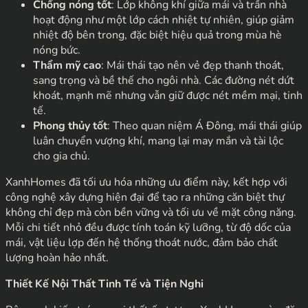
Chống nóng tốt
: Lớp không khí giữa mái và trần nhà
hoạt động như một lớp cách nhiệt tự nhiên, giúp giảm
nhiệt độ bên trong, đặc biệt hiệu quả trong mùa hè
nóng bức.
Thẩm mỹ cao
: Mái thái tạo nên vẻ đẹp thanh thoát,
sang trọng và bề thế cho ngôi nhà. Các đường nét dứt
khoát, mạnh mẽ nhưng vẫn giữ được nét mềm mại, tinh
tế.
Phong thủy tốt
: Theo quan niệm Á Đông, mái thái giúp
luân chuyển vượng khí, mang lại may mắn và tài lộc
cho gia chủ.
XanhHomes đã tối ưu hóa những ưu điểm này, kết hợp với
công nghệ xây dựng hiện đại để tạo ra những căn biệt thự
không chỉ đẹp mà còn bền vững và tối ưu về mặt công năng.
Mỗi chi tiết nhỏ đều được tính toán kỹ lưỡng, từ độ dốc của
mái, vật liệu lợp đến hệ thống thoát nước, đảm bảo chất
lượng hoàn hảo nhất.
Thiết Kế Nội Thất Tinh Tế và Tiện Nghi