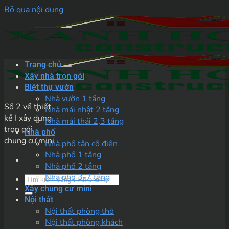
Bỏ qua nội dung
Trang chủ
Xây nhà trọn gói
Biệt thự vườn
Nhà vườn 1 tầng
Số 2 về thiết
Nhà mái nhật 2 tầng
kế I xây dựng
Nhà mái thái 2,3 tầng
trọn gói
Nhà phố
chung cư mini
Nhà phố tân cổ điển
Nhà phố 1 tầng
Nhà phố 2 tầng
Nhà phố 3-7 tầng
Xây chung cư mini
Nội thất
Nội thất phòng thờ
Nội thất phòng khách