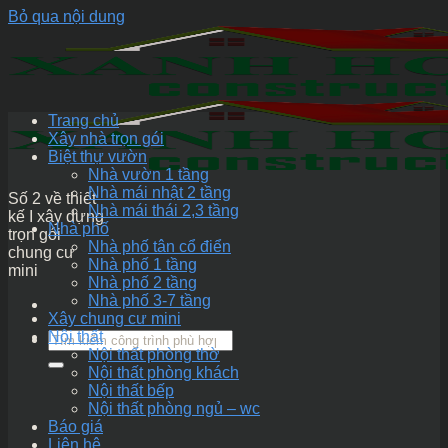
Bỏ qua nội dung
Trang chủ
Xây nhà trọn gói
Biệt thự vườn
Nhà vườn 1 tầng
Nhà mái nhật 2 tầng
Số 2 về thiết
Nhà mái thái 2,3 tầng
kế I xây dựng
Nhà phố
trọn gói
Nhà phố tân cổ điển
chung cư
Nhà phố 1 tầng
mini
Nhà phố 2 tầng
Nhà phố 3-7 tầng
Xây chung cư mini
Nội thất
Nội thất phòng thờ
Nội thất phòng khách
Nội thất bếp
Nội thất phòng ngủ – wc
Báo giá
Liên hệ