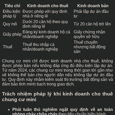
Tiêu chí
Kinh doanh cho thuê
Kinh doanh bán
Điều kiện
Được phép với quy định
Phải lập dự án đầu
pháp lý
nhà ở riêng lẻ
tư
Dưới 20 căn hộ theo quy
Quy mô
Từ 20 căn hộ trở lên
định riêng lẻ
Đăng ký kinh doanh hộ cá
Giấy chứng nhận
Giấy phép
nhân/doanh nghiệp
quyền sở hữu
Thuế chuyển
Thuế thu nhập cá
Thuế
nhượng bất động
nhân/doanh nghiệp
sản
Chung cư mini chỉ được kinh doanh nhà cho thuê, không
được phép bán nếu không đáp ứng đủ điều kiện lập dự án.
Từ năm 2024, các chung cư mini trong thời gian tới gần như
sẽ không thể bán cho người dân nếu không lập dự án đầu
tư. Quy định này nhằm kiểm soát thị trường bất động sản và
đảm bảo tính minh bạch trong giao dịch.
Trách nhiệm pháp lý khi kinh doanh cho thuê
chung cư mini
Phải tuân thủ nghiêm ngặt quy định về an toàn
phòng cháy chữa cháy
theo tiêu chuẩn hiện hành