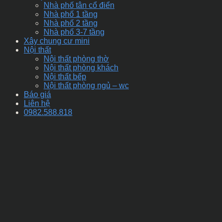
Nhà phố tân cổ điển
Nhà phố 1 tầng
Nhà phố 2 tầng
Nhà phố 3-7 tầng
Xây chung cư mini
Nội thất
Nội thất phòng thờ
Nội thất phòng khách
Nội thất bếp
Nội thất phòng ngủ – wc
Báo giá
Liên hệ
0982.588.818