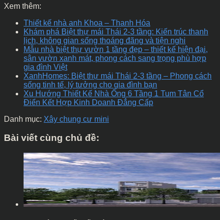
Xem thêm:
Thiết kế nhà anh Khoa – Thanh Hóa
Khám phá Biệt thự mái Thái 2-3 tầng: Kiến trúc thanh
lịch, không gian sống thoáng đãng và tiện nghi
Mẫu nhà biệt thự vườn 1 tầng đẹp – thiết kế hiện đại,
sân vườn xanh mát, phong cách sang trọng phù hợp
gia đình Việt
XanhHomes: Biệt thự mái Thái 2-3 tầng – Phong cách
sống tinh tế, lý tưởng cho gia đình bạn
Xu Hướng Thiết Kế Nhà Ống 6 Tầng 1 Tum Tân Cổ
Điển Kết Hợp Kinh Doanh Đẳng Cấp
Danh mục:
Xây chung cư mini
Bài viết cùng chủ đề: