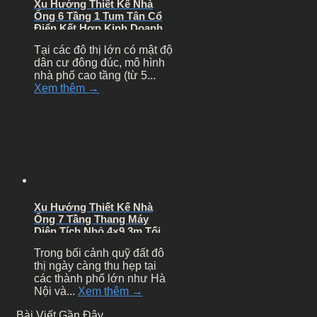
Xu Hướng Thiết Kế Nhà
Ống 6 Tầng 1 Tum Tân Cổ
Điển Kết Hợp Kinh Doanh
Đẳng Cấp
Tại các đô thị lớn có mật độ
dân cư đông đúc, mô hình
nhà phố cao tầng (từ 5...
Xem thêm →
Xu Hướng Thiết Kế Nhà
Ống 7 Tầng Thang Máy
Diện Tích Nhỏ 4×9.3m Tối
Ưu Dòng Tiền Cho Thuê
Trong bối cảnh quỹ đất đô
thị ngày càng thu hẹp tại
các thành phố lớn như Hà
Nội và...
Xem thêm →
Bài Viết Gần Đây