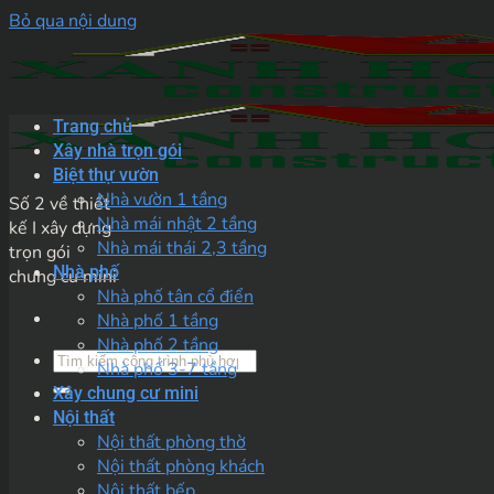
Bỏ qua nội dung
Trang chủ
Xây nhà trọn gói
Biệt thự vườn
Nhà vườn 1 tầng
Số 2 về thiết
Nhà mái nhật 2 tầng
kế I xây dựng
Nhà mái thái 2,3 tầng
trọn gói
Nhà phố
chung cư mini
Nhà phố tân cổ điển
Nhà phố 1 tầng
Nhà phố 2 tầng
Nhà phố 3-7 tầng
Xây chung cư mini
Nội thất
Nội thất phòng thờ
Nội thất phòng khách
Nội thất bếp