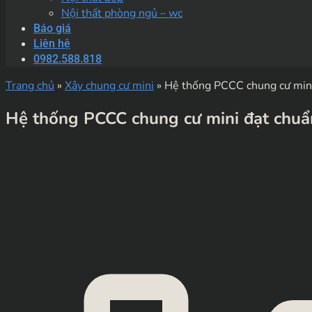
Nội thất phòng ngủ – wc
Báo giá
Liên hệ
0982.588.818
Trang chủ
»
Xây chung cư mini
»
Hệ thống PCCC chung cư mini
Hệ thống PCCC chung cư mini đạt chu