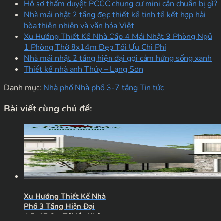
Hồ sơ thẩm duyệt PCCC chung cư mini cần chuẩn bị gì?
Nhà mái nhật 2 tầng đẹp thiết kế tinh tế kết hợp hài
hòa thiên nhiên và văn hóa Việt
Xu Hướng Thiết Kế Nhà Cấp 4 Mái Nhật 3 Phòng Ngủ
1 Phòng Thờ 8x14m Đẹp Tối Ưu Chi Phí
Nhà mái nhật 2 tầng hiện đại gợi cảm hứng sống xanh
Thiết kế nhà anh Thủy – Lạng Sơn
Danh mục:
Nhà phố
Nhà phố 3-7 tầng
Tin tức
Bài viết cùng chủ đề:
Xu Hướng Thiết Kế Nhà
Phố 3 Tầng Hiện Đại
4.5×17.6m Tối Ưu Không