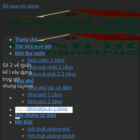
Bỏ qua nội dung
Trang chủ
Xây nhà trọn gói
Biệt thự vườn
Nhà vườn 1 tầng
Số 2 về thiết
Nhà mái nhật 2 tầng
kế I xây dựng
Nhà mái thái 2,3 tầng
trọn gói
Nhà phố
chung cư mini
Nhà phố tân cổ điển
Nhà phố 1 tầng
Nhà phố 2 tầng
Nhà phố 3-7 tầng
Xây chung cư mini
Nội thất
Nội thất phòng thờ
Nội thất phòng khách