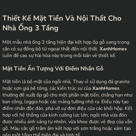
Thiết Kế Mặt Tiền Và Nội Thất Cho
Nhà Ống 3 Tầng
Một mẫu nhà ống 3 tầng hiện đại kết hợp ốp gỗ sang trọng
cần có sự đồng bộ từ ngoại thất đến nội thất.
XanhHomes
luôn đề cao sự hài hòa này trong mỗi bản vẽ thiết kế.
Mặt Tiền Ấn Tượng Với Điểm Nhấn Gỗ
Mặt tiền là bộ mặt của ngôi nhà. Thay vì sử dụng đá granite
hoặc sơn giả bê tông, các kiến trúc sư của
XanhHomes
thường đề xuất ốp gỗ cho một phần mặt tiền, chẳng hạn như
ban công, loggia hoặc các mảng tường nhô ra. Điều này tạo
điểm nhấn độc đáo, phá vỡ sự đơn điệu của các khối hộp. Kết
hợp với hệ thống cửa kính cường lực lớn, ngôi nhà vừa đón
được nhiều ánh sáng tự nhiên, vừa khoe được vẻ đẹp của vân
gỗ. Màu sắc gỗ trầm ấm kết hợp với sơn trắng hoặc xám tạo
nên một tổng thể hiện đại và tinh tế.