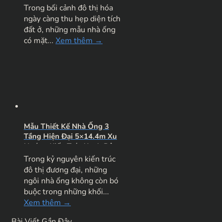
Gian Xanh
Trong bối cảnh đô thị hóa
ngày càng thu hẹp diện tích
đất ở, những mẫu nhà ống
có mặt...
Xem thêm →
Mẫu Thiết Kế Nhà Ống 3
Tầng Hiện Đại 5×14.4m Xu
Hướng Kiến Trúc Xanh Độc
Bản
Trong kỷ nguyên kiến trúc
đô thị đương đại, những
ngôi nhà ống không còn bó
buộc trong những khối...
Xem thêm →
Bài Viết Gần Đây