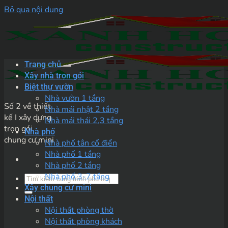
Bỏ qua nội dung
Trang chủ
Xây nhà trọn gói
Biệt thự vườn
Nhà vườn 1 tầng
Số 2 về thiết
Nhà mái nhật 2 tầng
kế I xây dựng
Nhà mái thái 2,3 tầng
trọn gói
Nhà phố
chung cư mini
Nhà phố tân cổ điển
Nhà phố 1 tầng
Nhà phố 2 tầng
Nhà phố 3-7 tầng
Xây chung cư mini
Nội thất
Nội thất phòng thờ
Nội thất phòng khách