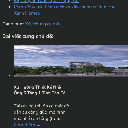
Biệt thự nhà anh Lộc – Nghệ An
Cam kết & bảo hành dịch vụ xây chung cư mini của
Xanh Homes
Danh mục:
Xây chung cư mini
Bài viết cùng chủ đề:
Xu Hướng Thiết Kế Nhà
Ống 6 Tầng 1 Tum Tân Cổ
Điển Kết Hợp Kinh Doanh
Đẳng Cấp
Tại các đô thị lớn có mật độ
dân cư đông đúc, mô hình
nhà phố cao tầng (từ 5...
Xem thêm →