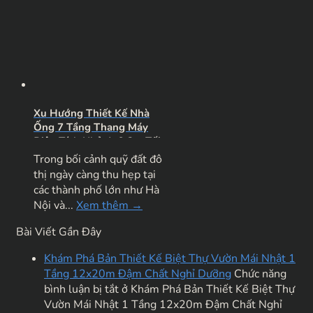
Xu Hướng Thiết Kế Nhà
Ống 7 Tầng Thang Máy
Diện Tích Nhỏ 4×9.3m Tối
Ưu Dòng Tiền Cho Thuê
Trong bối cảnh quỹ đất đô
thị ngày càng thu hẹp tại
các thành phố lớn như Hà
Nội và...
Xem thêm →
Bài Viết Gần Đây
Khám Phá Bản Thiết Kế Biệt Thự Vườn Mái Nhật 1
Tầng 12x20m Đậm Chất Nghỉ Dưỡng
Chức năng
bình luận bị tắt
ở Khám Phá Bản Thiết Kế Biệt Thự
Vườn Mái Nhật 1 Tầng 12x20m Đậm Chất Nghỉ