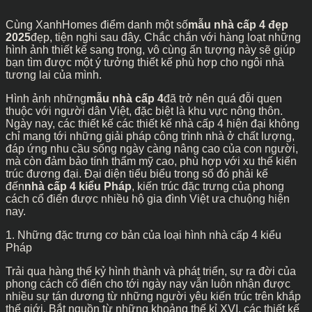
Cùng XanhHomes điểm danh một số
mẫu nhà cấp 4 đẹp
2025
đẹp, tiện nghi sau đây. Chắc chắn với hàng loạt những
hình ảnh thiết kế sang trọng, vô cùng ấn tượng này sẽ giúp
bạn tìm được một ý tưởng thiết kế phù hợp cho ngôi nhà
tương lai của mình.
Hình ảnh những
mẫu nhà cấp 4
đã trở nên quá đỗi quen
thuộc với người dân Việt, đặc biệt là khu vực nông thôn.
Ngày nay, các thiết kế các thiết kế nhà cấp 4 hiện đại không
chỉ mang tới những giải pháp công trình nhà ở chất lượng,
đáp ứng nhu cầu sống ngày càng nâng cao của con người,
mà còn đảm bảo tính thẩm mỹ cao, phù hợp với xu thế kiến
trúc đương đại. Đại diện tiểu biểu trong số đó phải kể
đến
nhà cấp 4 kiểu Pháp
, kiến trúc đặc trưng của phong
cách cổ điển được nhiều hộ gia đình Việt ưa chuộng hiện
nay.
1. Những đặc trưng cơ bản của loại hình nhà cấp 4 kiểu
Pháp
Trải qua hàng thế kỷ hình thành và phát triển, sự ra đời của
phong cách cổ điển cho tới ngày nay vẫn luôn nhận được
nhiều sự tán dương từ những người yêu kiến trúc trên khắp
thế giới. Bắt nguồn từ những khoảng thế kỉ XVI, các thiết kế