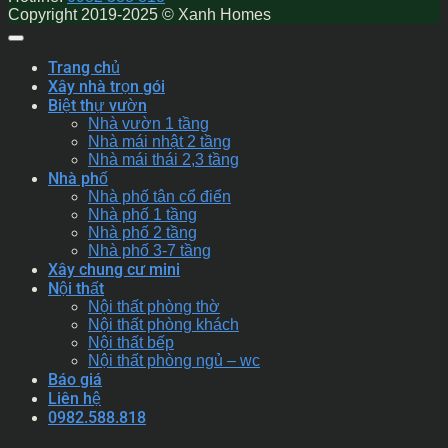
Copyright 2019-2025 © Xanh Homes
Trang chủ
Xây nhà trọn gói
Biệt thự vườn
Nhà vườn 1 tầng
Nhà mái nhật 2 tầng
Nhà mái thái 2,3 tầng
Nhà phố
Nhà phố tân cổ điển
Nhà phố 1 tầng
Nhà phố 2 tầng
Nhà phố 3-7 tầng
Xây chung cư mini
Nội thất
Nội thất phòng thờ
Nội thất phòng khách
Nội thất bếp
Nội thất phòng ngủ – wc
Báo giá
Liên hệ
0982.588.818