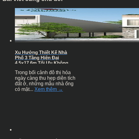
Xu Hướng Thiết Kế Nhà
Phố 3 Tầng Hiện Đại
4.5×17.6m Tối Ưu Không
Gian Xanh
Trong bối cảnh đô thị hóa
ngày càng thu hẹp diện tích
đất ở, những mẫu nhà ống
có mặt...
Xem thêm →