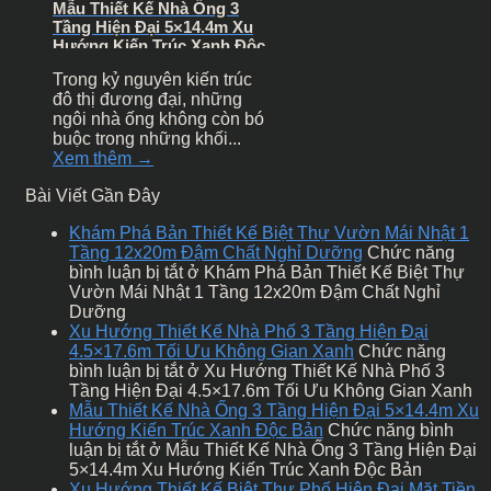
Mẫu Thiết Kế Nhà Ống 3
Tầng Hiện Đại 5×14.4m Xu
Hướng Kiến Trúc Xanh Độc
Bản
Trong kỷ nguyên kiến trúc
đô thị đương đại, những
ngôi nhà ống không còn bó
buộc trong những khối...
Xem thêm →
Bài Viết Gần Đây
Khám Phá Bản Thiết Kế Biệt Thự Vườn Mái Nhật 1
Tầng 12x20m Đậm Chất Nghỉ Dưỡng
Chức năng
bình luận bị tắt
ở Khám Phá Bản Thiết Kế Biệt Thự
Vườn Mái Nhật 1 Tầng 12x20m Đậm Chất Nghỉ
Dưỡng
Xu Hướng Thiết Kế Nhà Phố 3 Tầng Hiện Đại
4.5×17.6m Tối Ưu Không Gian Xanh
Chức năng
bình luận bị tắt
ở Xu Hướng Thiết Kế Nhà Phố 3
Tầng Hiện Đại 4.5×17.6m Tối Ưu Không Gian Xanh
Mẫu Thiết Kế Nhà Ống 3 Tầng Hiện Đại 5×14.4m Xu
Hướng Kiến Trúc Xanh Độc Bản
Chức năng bình
luận bị tắt
ở Mẫu Thiết Kế Nhà Ống 3 Tầng Hiện Đại
5×14.4m Xu Hướng Kiến Trúc Xanh Độc Bản
Xu Hướng Thiết Kế Biệt Thự Phố Hiện Đại Mặt Tiền