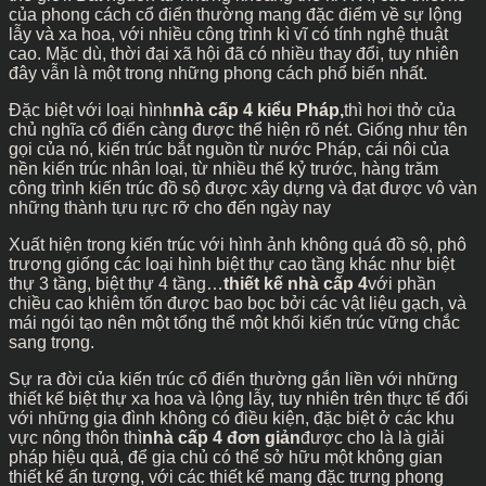
của phong cách cổ điển thường mang đặc điểm về sự lộng
lẫy và xa hoa, với nhiều công trình kì vĩ có tính nghệ thuật
cao. Mặc dù, thời đại xã hội đã có nhiều thay đổi, tuy nhiên
đây vẫn là một trong những phong cách phổ biến nhất.
Đặc biệt với loại hình
nhà cấp 4 kiểu Pháp,
thì hơi thở của
chủ nghĩa cổ điển càng được thể hiện rõ nét. Giống như tên
gọi của nó, kiến trúc bắt nguồn từ nước Pháp, cái nôi của
nền kiến trúc nhân loại, từ nhiều thế kỷ trước, hàng trăm
công trình kiến trúc đồ sộ được xây dựng và đạt được vô vàn
những thành tựu rực rỡ cho đến ngày nay
Xuất hiện trong kiến trúc với hình ảnh không quá đồ sộ, phô
trương giống các loại hình biệt thự cao tầng khác như biệt
thự 3 tầng, biệt thự 4 tầng…
thiết kế nhà cấp 4
với phần
chiều cao khiêm tốn được bao bọc bởi các vật liệu gạch, và
mái ngói tạo nên một tổng thể một khối kiến trúc vững chắc
sang trọng.
Sự ra đời của kiến trúc cổ điển thường gắn liền với những
thiết kế biệt thự xa hoa và lộng lẫy, tuy nhiên trên thực tế đối
với những gia đình không có điều kiện, đặc biệt ở các khu
vực nông thôn thì
nhà cấp 4 đơn giản
được cho là là giải
pháp hiệu quả, để gia chủ có thể sở hữu một không gian
thiết kế ấn tượng, với các thiết kế mang đặc trưng phong