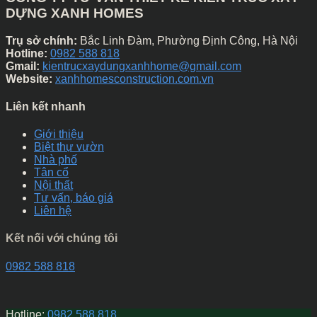
DỰNG XANH HOMES
Trụ sở chính:
Bắc Linh Đàm, Phường Định Công, Hà Nội
Hotline:
0982 588 818
Gmail:
kientrucxaydungxanhhome@gmail.com
Website:
xanhhomesconstruction.com.vn
Liên kết nhanh
Giới thiệu
Biệt thự vườn
Nhà phố
Tân cổ
Nội thất
Tư vấn, báo giá
Liên hệ
Kết nối với chúng tôi
0982 588 818
Hotline:
0982 588 818