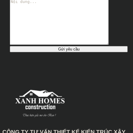
CÔNG TY TƯ VẤN THIẾT KẾ KIẾN TRÚC XÂY