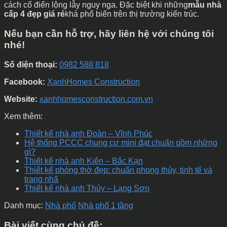
cách cổ điển lộng lẫy nguy nga. Đặc biệt khi những
mẫu nhà
cấp 4 đẹp giá rẻ
khá phổ biến trên thị trường kiến trúc.
Nếu bạn cần hỗ trợ, hãy liên hệ với chúng tôi
nhé!
Số điện thoại:
0982 588 818
Facebook:
XanhHomes Construction
Website:
xanhhomesconstruction.com.vn
Xem thêm:
Thiết kế nhà anh Đoàn – Vĩnh Phúc
Hệ thống PCCC chung cư mini đạt chuẩn gồm những
gì?
Thiết kế nhà anh Kiên – Bắc Kạn
Thiết kế phòng thờ đẹp: chuẩn phong thủy, tinh tế và
trang nhã
Thiết kế nhà anh Thủy – Lạng Sơn
Danh mục:
Nhà phố
Nhà phố 1 tầng
Bài viết cùng chủ đề: