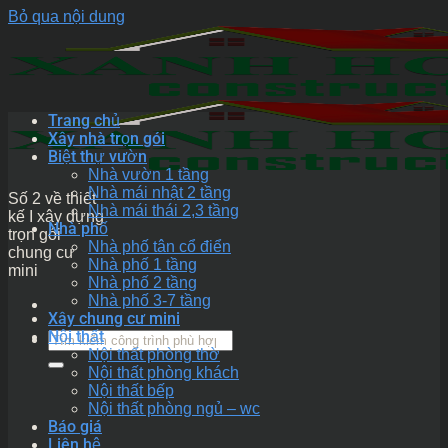
Bỏ qua nội dung
Trang chủ
Xây nhà trọn gói
Biệt thự vườn
Nhà vườn 1 tầng
Nhà mái nhật 2 tầng
Số 2 về thiết
Nhà mái thái 2,3 tầng
kế I xây dựng
Nhà phố
trọn gói
Nhà phố tân cổ điển
chung cư
Nhà phố 1 tầng
mini
Nhà phố 2 tầng
Nhà phố 3-7 tầng
Xây chung cư mini
Nội thất
Nội thất phòng thờ
Nội thất phòng khách
Nội thất bếp
Nội thất phòng ngủ – wc
Báo giá
Liên hệ