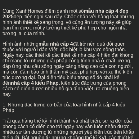
Cùng XanhHomes điểm danh một số
mẫu nhà cấp 4 đẹp
2025
đẹp, tiện nghi sau đây. Chắc chắn với hàng loạt những
hình ảnh thiết kế sang trọng, vô cùng ấn tượng này sẽ giúp
bạn tìm được một ý tưởng thiết kế phù hợp cho ngôi nhà
tương lai của mình.
Hình ảnh những
mẫu nhà cấp 4
đã trở nên quá đỗi quen
thuộc với người dân Việt, đặc biệt là khu vực nông thôn.
Ngày nay, các thiết kế các thiết kế nhà cấp 4 hiện đại không
chỉ mang tới những giải pháp công trình nhà ở chất lượng,
đáp ứng nhu cầu sống ngày càng nâng cao của con người,
mà còn đảm bảo tính thẩm mỹ cao, phù hợp với xu thế kiến
trúc đương đại. Đại diện tiểu biểu trong số đó phải kể
đến
nhà cấp 4 kiểu Pháp
, kiến trúc đặc trưng của phong
cách cổ điển được nhiều hộ gia đình Việt ưa chuộng hiện
nay.
1. Những đặc trưng cơ bản của loại hình nhà cấp 4 kiểu
Pháp
Trải qua hàng thế kỷ hình thành và phát triển, sự ra đời của
phong cách cổ điển cho tới ngày nay vẫn luôn nhận được
nhiều sự tán dương từ những người yêu kiến trúc trên khắp
thế giới. Bắt nguồn từ những khoảng thế kỉ XVI, các thiết kế