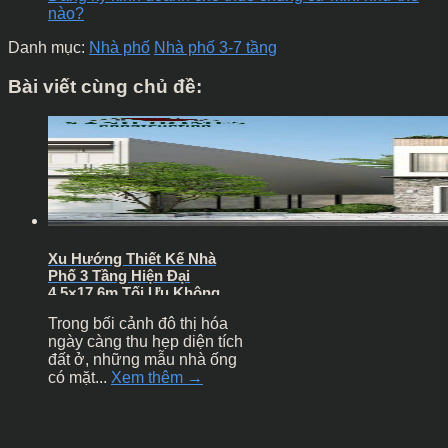
nào?
Danh mục:
Nhà phố
Nhà phố 3-7 tầng
Bài viết cùng chủ đề:
Xu Hướng Thiết Kế Nhà
Phố 3 Tầng Hiện Đại
4.5×17.6m Tối Ưu Không
Gian Xanh
Trong bối cảnh đô thị hóa
ngày càng thu hẹp diện tích
đất ở, những mẫu nhà ống
có mặt...
Xem thêm →