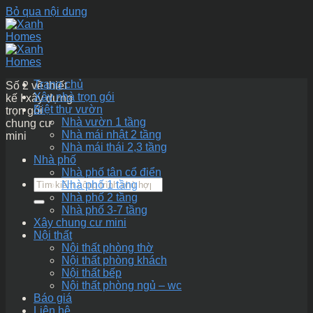
Bỏ qua nội dung
Trang chủ
Số 2 về thiết
Xây nhà trọn gói
kế I xây dựng
Biệt thự vườn
trọn gói
Nhà vườn 1 tầng
chung cư
Nhà mái nhật 2 tầng
mini
Nhà mái thái 2,3 tầng
Nhà phố
Nhà phố tân cổ điển
Nhà phố 1 tầng
Nhà phố 2 tầng
Nhà phố 3-7 tầng
Xây chung cư mini
Nội thất
Nội thất phòng thờ
Nội thất phòng khách
Nội thất bếp
Nội thất phòng ngủ – wc
Báo giá
Liên hệ