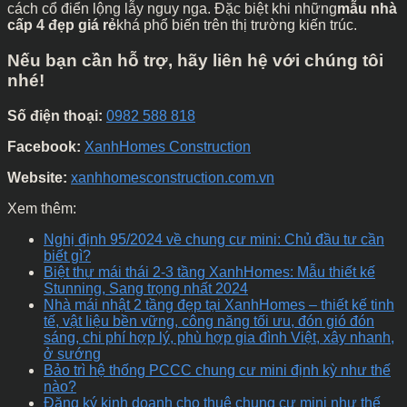
cách cổ điển lộng lẫy nguy nga. Đặc biệt khi những
mẫu nhà
cấp 4 đẹp giá rẻ
khá phổ biến trên thị trường kiến trúc.
Nếu bạn cần hỗ trợ, hãy liên hệ với chúng tôi
nhé!
Số điện thoại:
0982 588 818
Facebook:
XanhHomes Construction
Website:
xanhhomesconstruction.com.vn
Xem thêm:
Nghị định 95/2024 về chung cư mini: Chủ đầu tư cần
biết gì?
Biệt thự mái thái 2-3 tầng XanhHomes: Mẫu thiết kế
Stunning, Sang trọng nhất 2024
Nhà mái nhật 2 tầng đẹp tại XanhHomes – thiết kế tinh
tế, vật liệu bền vững, công năng tối ưu, đón gió đón
sáng, chi phí hợp lý, phù hợp gia đình Việt, xây nhanh,
ở sướng
Bảo trì hệ thống PCCC chung cư mini định kỳ như thế
nào?
Đăng ký kinh doanh cho thuê chung cư mini như thế