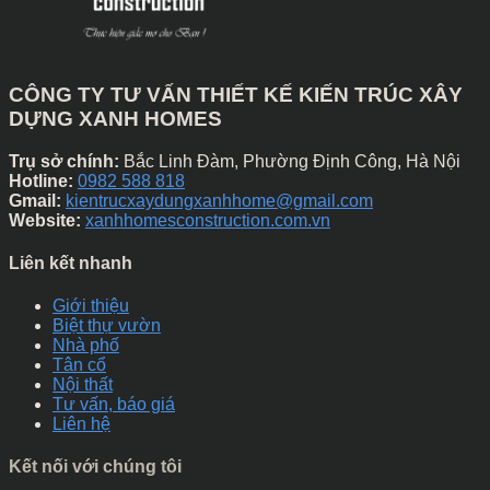
CÔNG TY TƯ VẤN THIẾT KẾ KIẾN TRÚC XÂY
DỰNG XANH HOMES
Trụ sở chính:
Bắc Linh Đàm, Phường Định Công, Hà Nội
Hotline:
0982 588 818
Gmail:
kientrucxaydungxanhhome@gmail.com
Website:
xanhhomesconstruction.com.vn
Liên kết nhanh
Giới thiệu
Biệt thự vườn
Nhà phố
Tân cổ
Nội thất
Tư vấn, báo giá
Liên hệ
Kết nối với chúng tôi