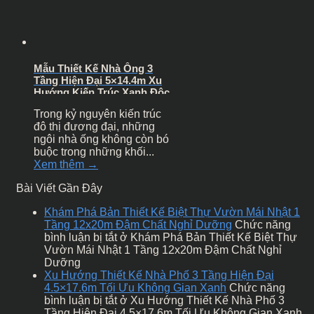
Mẫu Thiết Kế Nhà Ống 3
Tầng Hiện Đại 5×14.4m Xu
Hướng Kiến Trúc Xanh Độc
Bản
Trong kỷ nguyên kiến trúc
đô thị đương đại, những
ngôi nhà ống không còn bó
buộc trong những khối...
Xem thêm →
Bài Viết Gần Đây
Khám Phá Bản Thiết Kế Biệt Thự Vườn Mái Nhật 1
Tầng 12x20m Đậm Chất Nghỉ Dưỡng
Chức năng
bình luận bị tắt
ở Khám Phá Bản Thiết Kế Biệt Thự
Vườn Mái Nhật 1 Tầng 12x20m Đậm Chất Nghỉ
Dưỡng
Xu Hướng Thiết Kế Nhà Phố 3 Tầng Hiện Đại
4.5×17.6m Tối Ưu Không Gian Xanh
Chức năng
bình luận bị tắt
ở Xu Hướng Thiết Kế Nhà Phố 3
Tầng Hiện Đại 4.5×17.6m Tối Ưu Không Gian Xanh