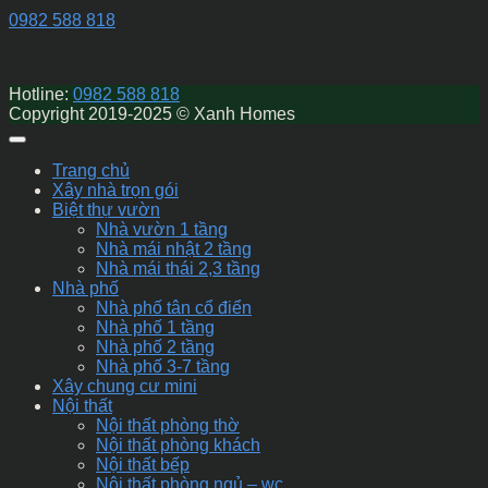
0982 588 818
Hotline:
0982 588 818
Copyright 2019-2025 © Xanh Homes
Trang chủ
Xây nhà trọn gói
Biệt thự vườn
Nhà vườn 1 tầng
Nhà mái nhật 2 tầng
Nhà mái thái 2,3 tầng
Nhà phố
Nhà phố tân cổ điển
Nhà phố 1 tầng
Nhà phố 2 tầng
Nhà phố 3-7 tầng
Xây chung cư mini
Nội thất
Nội thất phòng thờ
Nội thất phòng khách
Nội thất bếp
Nội thất phòng ngủ – wc