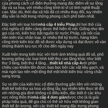
của phong cách cổ điển thường mang đặc điểm về sự lộng
lẫy và xa hoa, với nhiều công trình kì vĩ có tính nghệ thuật
cao. Mặc dù, thời đại xã hội đã có nhiều thay đổi, tuy nhiên
đây vẫn là một trong những phong cách phổ biến nhất.
Đặc biệt với loại hình
nhà cấp 4 kiểu Pháp,
thì hơi thở của
chủ nghĩa cổ điển càng được thể hiện rõ nét. Giống như tên
gọi của nó, kiến trúc bắt nguồn từ nước Pháp, cái nôi của
nền kiến trúc nhân loại, từ nhiều thế kỷ trước, hàng trăm
công trình kiến trúc đồ sộ được xây dựng và đạt được vô vàn
những thành tựu rực rỡ cho đến ngày nay
Xuất hiện trong kiến trúc với hình ảnh không quá đồ sộ, phô
trương giống các loại hình biệt thự cao tầng khác như biệt
thự 3 tầng, biệt thự 4 tầng…
thiết kế nhà cấp 4
với phần
chiều cao khiêm tốn được bao bọc bởi các vật liệu gạch, và
mái ngói tạo nên một tổng thể một khối kiến trúc vững chắc
sang trọng.
Sự ra đời của kiến trúc cổ điển thường gắn liền với những
thiết kế biệt thự xa hoa và lộng lẫy, tuy nhiên trên thực tế đối
với những gia đình không có điều kiện, đặc biệt ở các khu
vực nông thôn thì
nhà cấp 4 đơn giản
được cho là là giải
pháp hiệu quả, để gia chủ có thể sở hữu một không gian
thiết kế ấn tượng, với các thiết kế mang đặc trưng phong