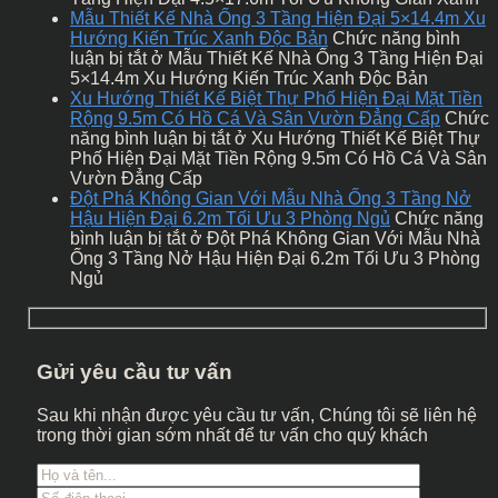
Mẫu Thiết Kế Nhà Ống 3 Tầng Hiện Đại 5×14.4m Xu
Hướng Kiến Trúc Xanh Độc Bản
Chức năng bình
luận bị tắt
ở Mẫu Thiết Kế Nhà Ống 3 Tầng Hiện Đại
5×14.4m Xu Hướng Kiến Trúc Xanh Độc Bản
Xu Hướng Thiết Kế Biệt Thự Phố Hiện Đại Mặt Tiền
Rộng 9.5m Có Hồ Cá Và Sân Vườn Đẳng Cấp
Chức
năng bình luận bị tắt
ở Xu Hướng Thiết Kế Biệt Thự
Phố Hiện Đại Mặt Tiền Rộng 9.5m Có Hồ Cá Và Sân
Vườn Đẳng Cấp
Đột Phá Không Gian Với Mẫu Nhà Ống 3 Tầng Nở
Hậu Hiện Đại 6.2m Tối Ưu 3 Phòng Ngủ
Chức năng
bình luận bị tắt
ở Đột Phá Không Gian Với Mẫu Nhà
Ống 3 Tầng Nở Hậu Hiện Đại 6.2m Tối Ưu 3 Phòng
Ngủ
Gửi yêu cầu tư vấn
Sau khi nhận được yêu cầu tư vấn, Chúng tôi sẽ liên hệ
trong thời gian sớm nhất để tư vấn cho quý khách